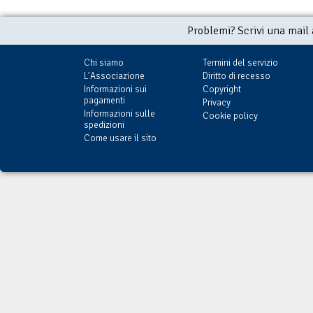
Problemi? Scrivi una mail
Chi siamo
Termini del servizio
L'Associazione
Diritto di recesso
Informazioni sui
Copyright
pagamenti
Privacy
Informazioni sulle
Cookie policy
spedizioni
Come usare il sito