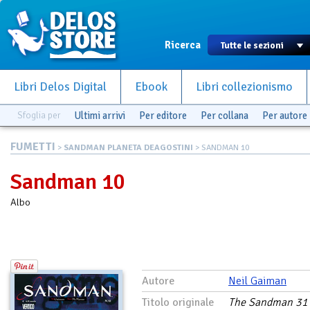
Ricerca
Libri Delos Digital
Ebook
Libri collezionismo
Sfoglia per
Ultimi arrivi
Per editore
Per collana
Per autore
FUMETTI
>
SANDMAN PLANETA DEAGOSTINI
> SANDMAN 10
Sandman 10
Albo
Autore
Neil Gaiman
Titolo originale
The Sandman 31 