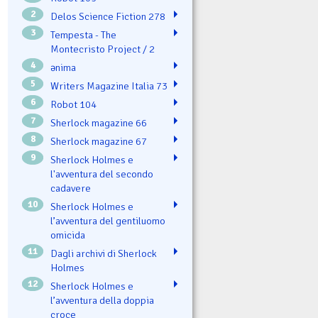
2
Delos Science Fiction 278
3
Tempesta - The
Montecristo Project / 2
4
ənima
5
Writers Magazine Italia 73
6
Robot 104
7
Sherlock magazine 66
8
Sherlock magazine 67
9
Sherlock Holmes e
l'avventura del secondo
cadavere
10
Sherlock Holmes e
l’avventura del gentiluomo
omicida
11
Dagli archivi di Sherlock
Holmes
12
Sherlock Holmes e
l’avventura della doppia
croce