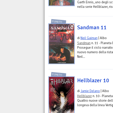
Garth Ennis, uno degli s
nella serie Hellblazer, ri
FUMETTI
Sandman 11
di
Neil Gaiman
| Albo
Sandman
n. 11 - Planeta
Prosegue il ciclo narrativo
nuovo numero della rist
Neil...
FUMETTI
Hellblazer 10
di
Jamie Delano
| Albo
Hellblazer
n. 10 - Planet
Quattro nuove storie dell
longeva della linea Verti