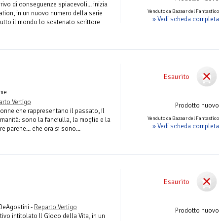
privo di conseguenze spiacevoli... inizia
Venduto da Bazaar del Fantastico
tion, in un nuovo numero della serie
» Vedi scheda completa
utto il mondo lo scatenato scrittore
Esaurito
ume
rto Vertigo
Prodotto nuovo
onne che rappresentano il passato, il
Venduto da Bazaar del Fantastico
umanità: sono la fanciulla, la moglie e la
» Vedi scheda completa
re parche... che ora si sono...
Esaurito
 DeAgostini -
Reparto Vertigo
Prodotto nuovo
ivo intitolato Il Gioco della Vita, in un