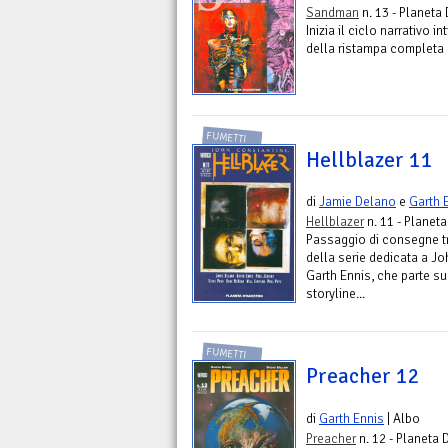
Sandman
n. 13 - Planeta
Inizia il ciclo narrativo i
della ristampa completa d
FUMETTI
Hellblazer 11
di
Jamie Delano
e
Garth 
Hellblazer
n. 11 - Planet
Passaggio di consegne t
della serie dedicata a Jo
Garth Ennis, che parte su
storyline...
FUMETTI
Preacher 12
di
Garth Ennis
| Albo
Preacher
n. 12 - Planeta 