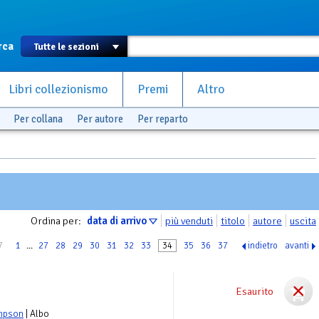
rca
Libri collezionismo
Premi
Altro
Per collana
Per autore
Per reparto
Ordina per:
data di arrivo
più venduti
titolo
autore
uscita
7
1
...
27
28
29
30
31
32
33
34
35
36
37
indietro
avanti
Esaurito
ompson
| Albo