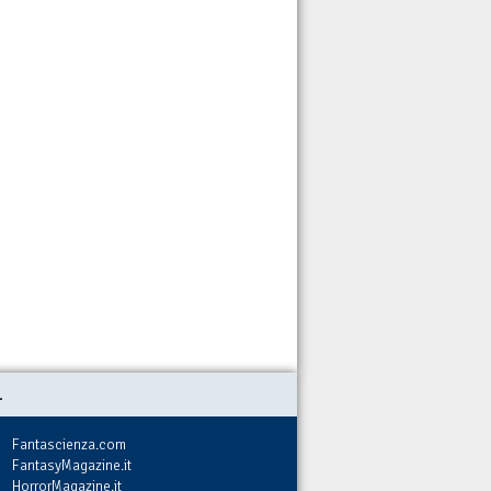
.
Fantascienza.com
FantasyMagazine.it
HorrorMagazine.it