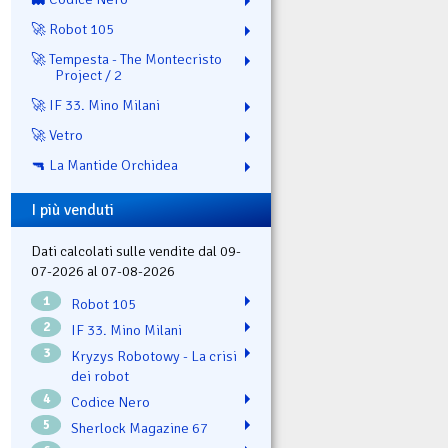
🚀 Robot 105
🚀 Tempesta - The Montecristo
Project / 2
🚀 IF 33. Mino Milani
🚀 Vetro
🔫 La Mantide Orchidea
I più venduti
Dati calcolati sulle vendite dal 09-
07-2026 al 07-08-2026
1
Robot 105
2
IF 33. Mino Milani
3
Kryzys Robotowy - La crisi
dei robot
4
Codice Nero
5
Sherlock Magazine 67