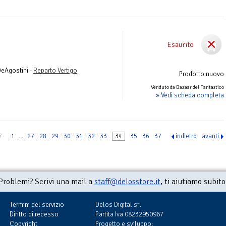
Esaurito
DeAgostini -
Reparto Vertigo
Prodotto nuovo
Venduto da Bazaar del Fantastico
» Vedi scheda completa
7
1
...
27
28
29
30
31
32
33
34
35
36
37
indietro
avanti
Problemi? Scrivi una mail a
staff@delosstore.it
, ti aiutiamo subito
Termini del servizio
Delos Digital srl
Diritto di recesso
Partita Iva 08232950967
Copyright
Progetto e sviluppo: