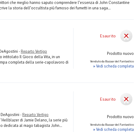
crittori che meglio hanno saputo comprendere l’essenza di John Constantine
scrive la storia dell’occultista più famoso dei fumetti in una saga...
Esaurito
 DeAgostini -
Reparto Vertigo
Prodotto nuovo
 intitolato Il Gioco della Vita, in un
Venduto da Bazaar del Fantastico
ampa completa della serie-capolavoro di
» Vedi scheda completa
Esaurito
a DeAgostini -
Reparto Vertigo
Prodotto nuovo
´Hellblazer di Jamie Delano, la serie più
Venduto da Bazaar del Fantastico
go dedicata al mago tabagista John...
» Vedi scheda completa