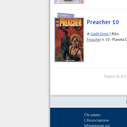
FUMETTI
Preacher 10
di
Garth Ennis
| Albo
Preacher
n. 10 - Planeta 
Pagina 34 di 3
Chi siamo
L'Associazione
Informazioni sui