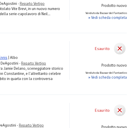
 DeAgostini -
Reparto Vertigo
Prodotto nuovo
ntitolato Vite Brevi, in un nuovo numero
Venduto da Bazaar del Fantastico
ella serie-capolavoro di Neil...
» Vedi scheda completa
Esaurito
Ennis
| Albo
a DeAgostini -
Reparto Vertigo
Prodotto nuovo
ra Jamie Delano, sceneggiatore storico
Venduto da Bazaar del Fantastico
hn Constantine, e l'altrettanto celebre
» Vedi scheda completa
bito in quarta con la controversa
Esaurito
DeAgostini -
Reparto Vertigo
Prodotto nuovo