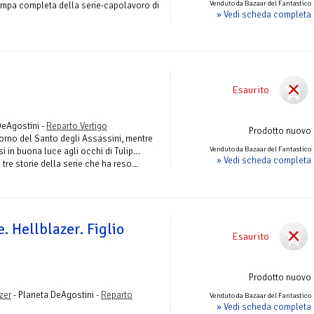
Venduto da Bazaar del Fantastico
ampa completa della serie-capolavoro di
» Vedi scheda completa
Esaurito
DeAgostini -
Reparto Vertigo
Prodotto nuovo
itorno del Santo degli Assassini, mentre
Venduto da Bazaar del Fantastico
si in buona luce agli occhi di Tulip…
» Vedi scheda completa
tre storie della serie che ha reso...
. Hellblazer. Figlio
Esaurito
Prodotto nuovo
zer
- Planeta DeAgostini -
Reparto
Venduto da Bazaar del Fantastico
» Vedi scheda completa