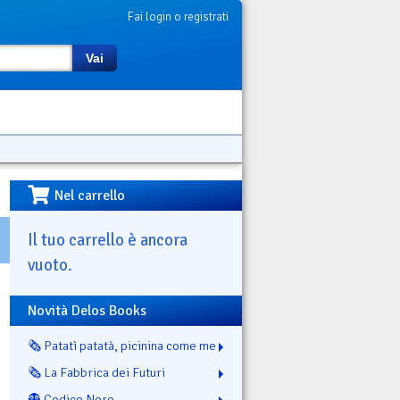
Fai login o registrati
Vai
Nel carrello
Il tuo carrello è ancora
vuoto.
Novità Delos Books
🗞️ Patatì patatà, picinina come me
🗞️ La Fabbrica dei Futuri
👻 Codice Nero