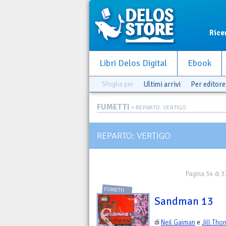
Rice
Libri Delos Digital
Ebook
Sfoglia per
Ultimi arrivi
Per editore
FUMETTI
> REPARTO: VERTIGO
REPARTO: VERTIGO
Pagina 34 di 3
FUMETTI
Sandman 13
di
Neil Gaiman
e
Jill Th