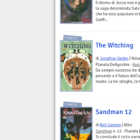
Il ritorno di Jesse non è 
la saga denominata Salva
che ha reso popolare in t
Garth...
FUMETTI
The Witching
di
Jonathan Vankin
| Vol
Planeta DeAgostini -
Repa
Da sempre esistono tre d
presente e il futuro dell’
madre. Le tre streghe, le t
FUMETTI
Sandman 12
di
Neil Gaiman
| Albo
Sandman
n. 12 - Planeta
Si conclude il ciclo narrat