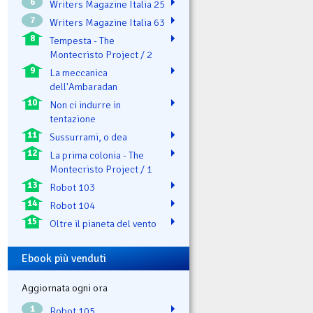
6
Writers Magazine Italia 25
7
Writers Magazine Italia 63
8
Tempesta - The
Montecristo Project / 2
9
La meccanica
dell'Ambaradan
10
Non ci indurre in
tentazione
11
Sussurrami, o dea
12
La prima colonia - The
Montecristo Project / 1
13
Robot 103
14
Robot 104
15
Oltre il pianeta del vento
Ebook più venduti
Aggiornata ogni ora
1
Robot 105