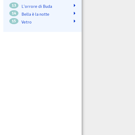
13
L'orrore di Buda
14
Bella è la notte
15
Vetro