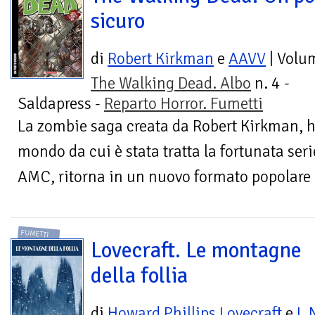
sicuro
di
Robert Kirkman
e
AAVV
| Volu
The Walking Dead. Albo
n. 4 -
Saldapress -
Reparto Horror. Fumetti
La zombie saga creata da Robert Kirkman, hit
mondo da cui è stata tratta la fortunata seri
AMC, ritorna in un nuovo formato popolare 
FUMETTI
Lovecraft. Le montagne
della follia
di
Howard Phillips Lovecraft
e
I. 