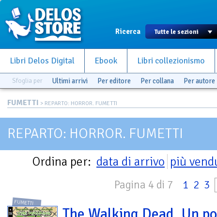
Ricerca
Libri Delos Digital
Ebook
Libri collezionismo
Sfoglia per
Ultimi arrivi
Per editore
Per collana
Per autore
FUMETTI
> REPARTO: HORROR. FUMETTI
REPARTO: HORROR. FUMETTI
Ordina per:
data di arrivo
più vend
Pagina 4 di 7
1
2
3
FUMETTI
The Walking Dead. Un po