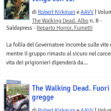
di
Robert Kirkman
e
AAVV
| Volu
The Walking Dead. Albo
n. 8 -
Saldapress -
Reparto Horror. Fumetti
La follia del Governatore incombe sulle vite
mentre il gruppo rimasto al sicuro nel carcere
vita dei prigionieri dipenderà da...
FUMETTI
The Walking Dead. Fuori
gregge
di
Robert Kirkman
e
AAVV
| Volu