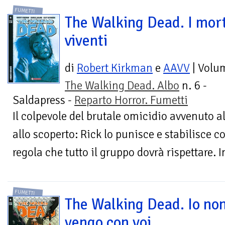
FUMETTI
The Walking Dead. I mort
viventi
di
Robert Kirkman
e
AAVV
| Volu
The Walking Dead. Albo
n. 6 -
Saldapress -
Reparto Horror. Fumetti
Il colpevole del brutale omicidio avvenuto al
allo scoperto: Rick lo punisce e stabilisce 
regola che tutto il gruppo dovrà rispettare. In
FUMETTI
The Walking Dead. Io no
vengo con voi