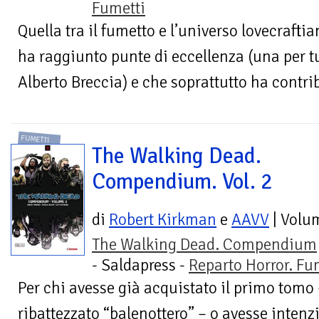
Fumetti
Quella tra il fumetto e l’universo lovecrafti
ha raggiunto punte di eccellenza (una per tu
Alberto Breccia) e che soprattutto ha contribu
FUMETTI
The Walking Dead.
Compendium. Vol. 2
di
Robert Kirkman
e
AAVV
| Volu
The Walking Dead. Compendium
- Saldapress -
Reparto Horror. Fu
Per chi avesse già acquistato il primo tom
ribattezzato “balenottero” – o avesse intenz