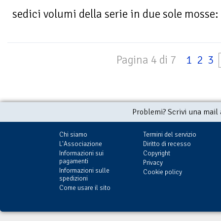
sedici volumi della serie in due sole mosse: è
Pagina 4 di 7
1
2
3
Problemi? Scrivi una mail
Chi siamo
Termini del servizio
L'Associazione
Diritto di recesso
Informazioni sui
Copyright
pagamenti
Privacy
Informazioni sulle
Cookie policy
spedizioni
Come usare il sito