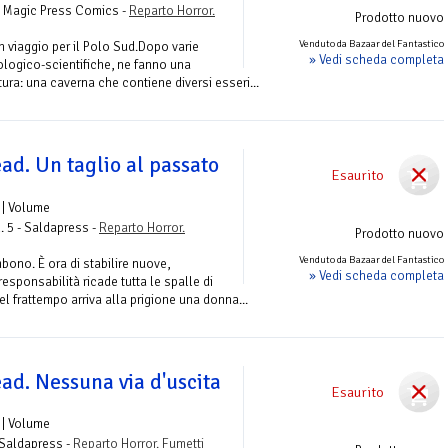
- Magic Press Comics -
Reparto Horror.
Prodotto nuovo
Venduto da Bazaar del Fantastico
n viaggio per il Polo Sud.Dopo varie
» Vedi scheda completa
ologico-scientifiche, ne fanno una
natura: una caverna che contiene diversi esseri...
ad. Un taglio al passato
Esaurito
| Volume
. 5 - Saldapress -
Reparto Horror.
Prodotto nuovo
Venduto da Bazaar del Fantastico
mbono. È ora di stabilire nuove,
» Vedi scheda completa
esponsabilità ricade tutta le spalle di
el frattempo arriva alla prigione una donna...
ad. Nessuna via d'uscita
Esaurito
| Volume
 Saldapress -
Reparto Horror. Fumetti