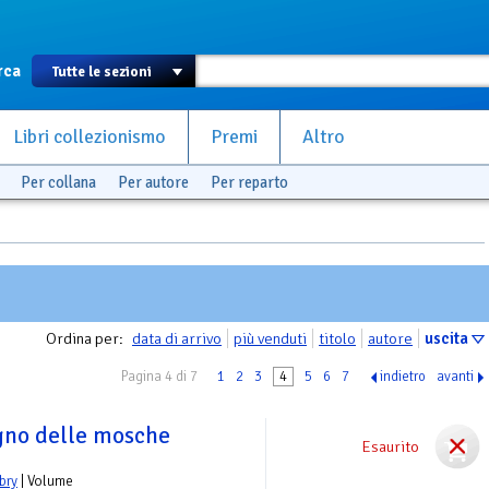
rca
Libri collezionismo
Premi
Altro
Per collana
Per autore
Per reparto
Ordina per:
data di arrivo
più venduti
titolo
autore
uscita
Pagina 4 di 7
1
2
3
4
5
6
7
indietro
avanti
egno delle mosche
Esaurito
bry
| Volume