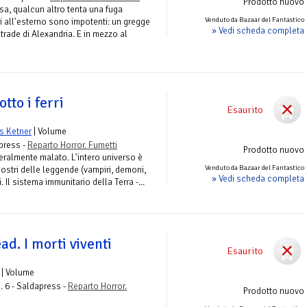
Prodotto nuovo
sa, qualcun altro tenta una fuga
Venduto da Bazaar del Fantastico
ti all'esterno sono impotenti: un gregge
» Vedi scheda completa
trade di Alexandria. E in mezzo al
tto i ferri
Esaurito
s Ketner
| Volume
apress -
Reparto Horror. Fumetti
Prodotto nuovo
eralmente malato. L'intero universo è
Venduto da Bazaar del Fantastico
mostri delle leggende (vampiri, demoni,
» Vedi scheda completa
. Il sistema immunitario della Terra -...
d. I morti viventi
Esaurito
| Volume
. 6 - Saldapress -
Reparto Horror.
Prodotto nuovo