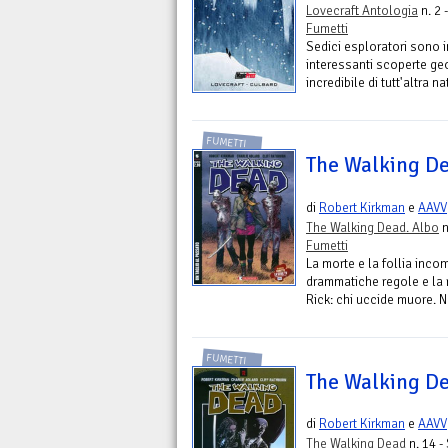
Lovecraft Antologia
n. 2 
Fumetti
Sedici esploratori sono i
interessanti scoperte ge
incredibile di tutt'altra 
FUMETTI
The Walking De
di
Robert Kirkman
e
AAVV
The Walking Dead. Albo
n
Fumetti
La morte e la follia inco
drammatiche regole e la r
Rick: chi uccide muore. N
FUMETTI
The Walking De
di
Robert Kirkman
e
AAVV
The Walking Dead
n. 14 -