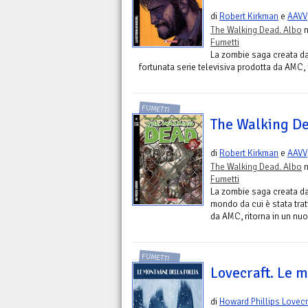
di
Robert Kirkman
e
AAVV
The Walking Dead. Albo
n
Fumetti
La zombie saga creata da R
fortunata serie televisiva prodotta da AMC,
FUMETTI
The Walking De
di
Robert Kirkman
e
AAVV
The Walking Dead. Albo
n
Fumetti
La zombie saga creata da R
mondo da cui è stata trat
da AMC, ritorna in un nu
FUMETTI
Lovecraft. Le m
di
Howard Phillips Lovecr