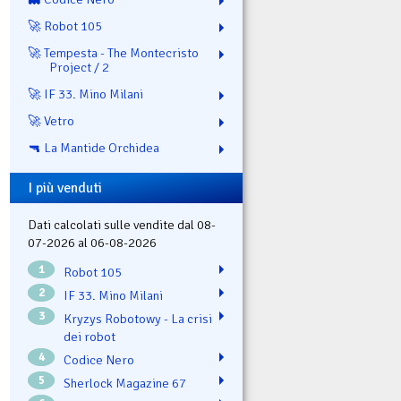
🚀 Robot 105
🚀 Tempesta - The Montecristo
Project / 2
🚀 IF 33. Mino Milani
🚀 Vetro
🔫 La Mantide Orchidea
I più venduti
Dati calcolati sulle vendite dal 08-
07-2026 al 06-08-2026
1
Robot 105
2
IF 33. Mino Milani
3
Kryzys Robotowy - La crisi
dei robot
4
Codice Nero
5
Sherlock Magazine 67