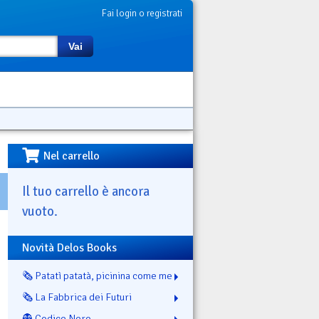
Fai login o registrati
Vai
Nel carrello
Il tuo carrello è ancora
vuoto.
Novità Delos Books
🗞️ Patatì patatà, picinina come me
🗞️ La Fabbrica dei Futuri
👻 Codice Nero