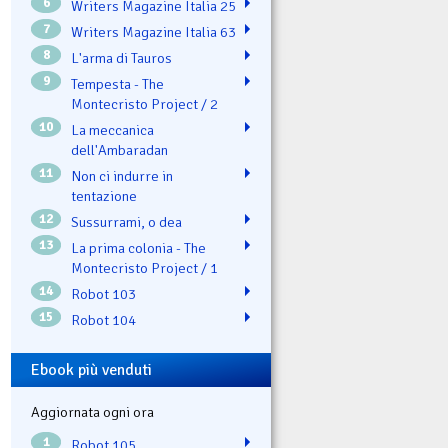
6
Writers Magazine Italia 25
7
Writers Magazine Italia 63
8
L'arma di Tauros
9
Tempesta - The
Montecristo Project / 2
10
La meccanica
dell'Ambaradan
11
Non ci indurre in
tentazione
12
Sussurrami, o dea
13
La prima colonia - The
Montecristo Project / 1
14
Robot 103
15
Robot 104
Ebook più venduti
Aggiornata ogni ora
1
Robot 105