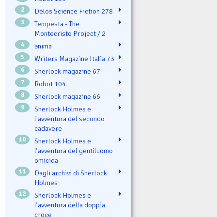
2
Delos Science Fiction 278
3
Tempesta - The
Montecristo Project / 2
4
ənima
5
Writers Magazine Italia 73
6
Sherlock magazine 67
7
Robot 104
8
Sherlock magazine 66
9
Sherlock Holmes e
l'avventura del secondo
cadavere
10
Sherlock Holmes e
l’avventura del gentiluomo
omicida
11
Dagli archivi di Sherlock
Holmes
12
Sherlock Holmes e
l’avventura della doppia
croce