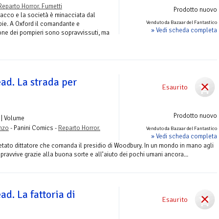
Reparto Horror. Fumetti
Prodotto nuovo
tacco e la società è minacciata dal
Venduto da Bazaar del Fantastico
bie. A Oxford il comandante e
» Vedi scheda completa
ione dei pompieri sono sopravvissuti, ma
ad. La strada per
Esaurito
Prodotto nuovo
| Volume
nzo
- Panini Comics -
Reparto Horror.
Venduto da Bazaar del Fantastico
» Vedi scheda completa
etato dittatore che comanda il presidio di Woodbury. In un mondo in mano agli
opravvive grazie alla buona sorte e all’aiuto dei pochi umani ancora...
d. La fattoria di
Esaurito