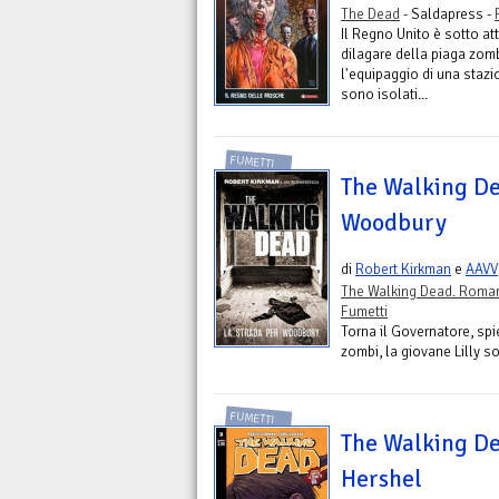
The Dead
- Saldapress -
Il Regno Unito è sotto at
dilagare della piaga zom
l'equipaggio di una staz
sono isolati...
FUMETTI
The Walking De
Woodbury
di
Robert Kirkman
e
AAVV
The Walking Dead. Roma
Fumetti
Torna il Governatore, spi
zombi, la giovane Lilly s
FUMETTI
The Walking Dea
Hershel