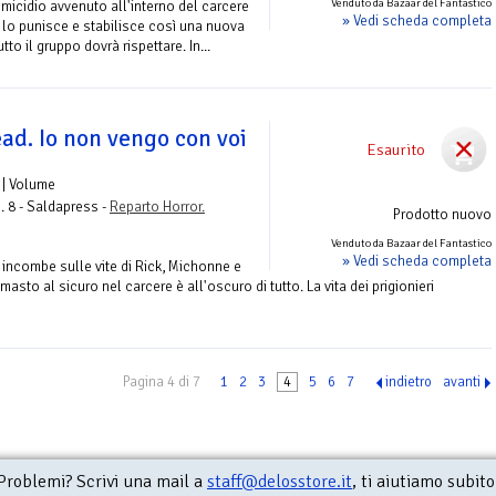
Venduto da Bazaar del Fantastico
omicidio avvenuto all'interno del carcere
» Vedi scheda completa
 lo punisce e stabilisce così una nuova
to il gruppo dovrà rispettare. In...
ad. Io non vengo con voi
Esaurito
| Volume
. 8 - Saldapress -
Reparto Horror.
Prodotto nuovo
Venduto da Bazaar del Fantastico
» Vedi scheda completa
 incombe sulle vite di Rick, Michonne e
masto al sicuro nel carcere è all'oscuro di tutto. La vita dei prigionieri
Pagina 4 di 7
1
2
3
4
5
6
7
indietro
avanti
Problemi? Scrivi una mail a
staff@delosstore.it
, ti aiutiamo subito