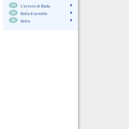
13
L'orrore di Buda
14
Bella è la notte
15
Vetro