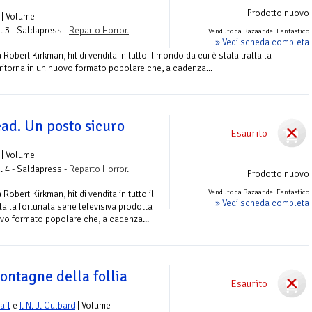
Prodotto nuovo
| Volume
. 3 - Saldapress -
Reparto Horror.
Venduto da Bazaar del Fantastico
» Vedi scheda completa
obert Kirkman, hit di vendita in tutto il mondo da cui è stata tratta la
 ritorna in un nuovo formato popolare che, a cadenza...
ad. Un posto sicuro
Esaurito
| Volume
. 4 - Saldapress -
Reparto Horror.
Prodotto nuovo
Venduto da Bazaar del Fantastico
obert Kirkman, hit di vendita in tutto il
» Vedi scheda completa
ta la fortunata serie televisiva prodotta
ovo formato popolare che, a cadenza...
ontagne della follia
Esaurito
aft
e
I. N. J. Culbard
| Volume