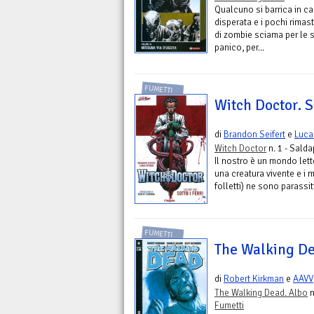
Qualcuno si barrica in ca
disperata e i pochi rimas
di zombie sciama per le s
panico, per...
FUMETTI
Witch Doctor. So
di
Brandon Seifert
e
Luca
Witch Doctor
n. 1 - Sald
Il nostro è un mondo lett
una creatura vivente e i 
folletti) ne sono parassiti
FUMETTI
The Walking Dea
di
Robert Kirkman
e
AAVV
The Walking Dead. Albo
n
Fumetti