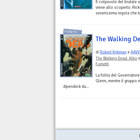
Il colpevole del brutale 
viene allo scoperto: Rick
severissima regola che tut
FUMETTI
The Walking De
di
Robert Kirkman
e
AAVV
The Walking Dead. Albo
n
Fumetti
La follia del Governatore
Glenn, mentre il gruppo ri
dipenderà da...