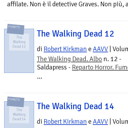
affilate. Non è il detective Graves. Non più, 
FUMETTI
The Walking Dead 12
The
Walking
Dead 12
di
Robert Kirkman
e
AAVV
| Volu
The Walking Dead. Albo
n. 12 -
Saldapress -
Reparto Horror. Fum
...
FUMETTI
The Walking Dead 14
The
Walking
Dead 14
di
Robert Kirkman
e
AAVV
| Volu