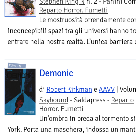
Stephen King N
n. 2 - Panini Com
Reparto Horror. Fumetti
Le mostruosità orrendamente corr
inconcepibili spazi tra gli universi hanno t
entrare nella nostra realtà. L’unica barriera 
FUMETTI
Demonic
di
Robert Kirkman
e
AAVV
| Volu
Skybound
- Saldapress -
Reparto
Horror. Fumetti
Un'ombra in preda al tormento si 
York. Porta una maschera, indossa un mante