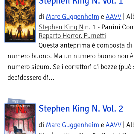
Stephen King N. Vol. 1
di
Marc Guggenheim
e
AAVV
| Al
Stephen King N
n. 1 - Panini Com
Reparto Horror. Fumetti
Questa anteprima è composta di 
numero buono. Ma un numero buono non è
numero sicuro. Se i correttori di bozze (pu
decidessero di...
FUMETTI
Stephen King N. Vol. 2
di
Marc Guggenheim
e
AAVV
| Al