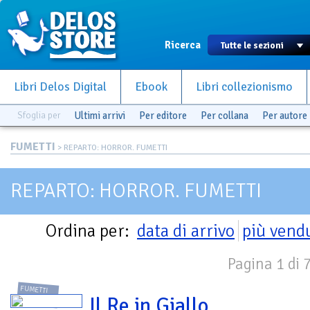
Ricerca
Libri Delos Digital
Ebook
Libri collezionismo
Sfoglia per
Ultimi arrivi
Per editore
Per collana
Per autore
FUMETTI
> REPARTO: HORROR. FUMETTI
REPARTO: HORROR. FUMETTI
Ordina per:
data di arrivo
più vend
Pagina 1 di 
FUMETTI
Il Re in Giallo