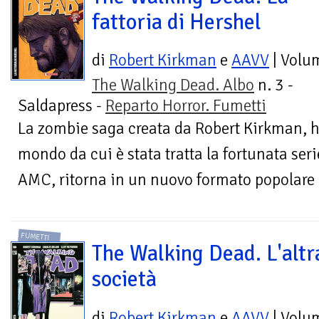
fattoria di Hershel
di
Robert Kirkman
e
AAVV
| Volu
The Walking Dead. Albo
n. 3 -
Saldapress -
Reparto Horror. Fumetti
La zombie saga creata da Robert Kirkman, hit
mondo da cui è stata tratta la fortunata seri
AMC, ritorna in un nuovo formato popolare 
FUMETTI
The Walking Dead. L'altr
società
di
Robert Kirkman
e
AAVV
| Volu