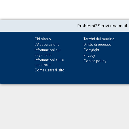
Problemi? Scrivi una mail
Chi siamo
Termini del servizio
L'Associazione
Diritto di recesso
Informazioni sui
Copyright
pagamenti
Privacy
Informazioni sulle
Cookie policy
spedizioni
Come usare il sito