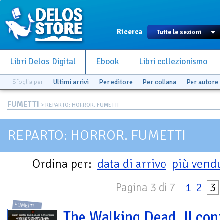
Ricerca
Libri Delos Digital
Ebook
Libri collezionismo
Sfoglia per
Ultimi arrivi
Per editore
Per collana
Per autore
FUMETTI
> REPARTO: HORROR. FUMETTI
REPARTO: HORROR. FUMETTI
Ordina per:
data di arrivo
più vend
Pagina 3 di 7
1
2
3
FUMETTI
The Walking Dead. Il con