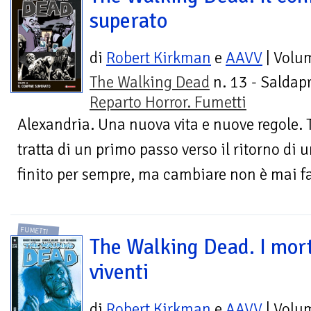
superato
di
Robert Kirkman
e
AAVV
| Volu
The Walking Dead
n. 13 - Saldapr
Reparto Horror. Fumetti
Alexandria. Una nuova vita e nuove regole. T
tratta di un primo passo verso il ritorno d
finito per sempre, ma cambiare non è mai fa
FUMETTI
The Walking Dead. I mort
viventi
di
Robert Kirkman
e
AAVV
| Volu