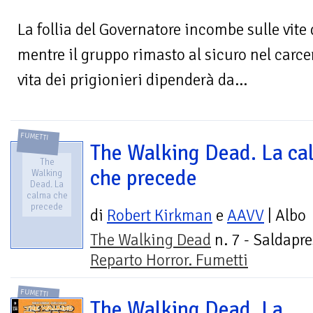
La follia del Governatore incombe sulle vite
mentre il gruppo rimasto al sicuro nel carcere
vita dei prigionieri dipenderà da...
FUMETTI
The Walking Dead. La ca
The
che precede
Walking
Dead. La
calma che
precede
di
Robert Kirkman
e
AAVV
| Albo
The Walking Dead
n. 7 - Saldapre
Reparto Horror. Fumetti
FUMETTI
The Walking Dead. La