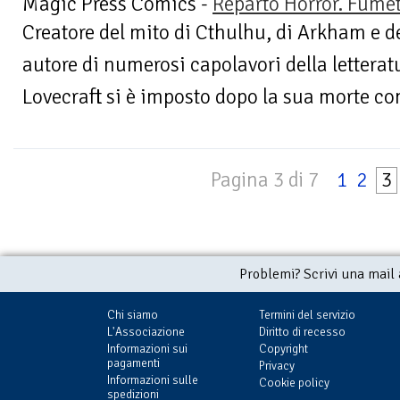
Magic Press Comics -
Reparto Horror. Fumet
Creatore del mito di Cthulhu, di Arkham e d
autore di numerosi capolavori della letterat
Lovecraft si è imposto dopo la sua morte co
Pagina 3 di 7
1
2
3
Problemi? Scrivi una mail
Chi siamo
Termini del servizio
L'Associazione
Diritto di recesso
Informazioni sui
Copyright
pagamenti
Privacy
Informazioni sulle
Cookie policy
spedizioni