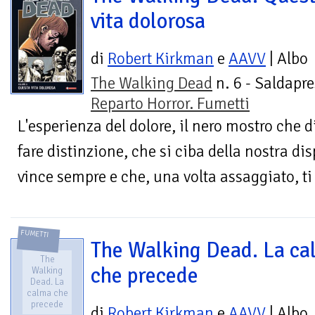
vita dolorosa
di
Robert Kirkman
e
AAVV
| Albo
The Walking Dead
n. 6 - Saldapre
Reparto Horror. Fumetti
L'esperienza del dolore, il nero mostro che
fare distinzione, che si ciba della nostra dis
vince sempre e che, una volta assaggiato, t
FUMETTI
The Walking Dead. La ca
The
che precede
Walking
Dead. La
calma che
precede
di
Robert Kirkman
e
AAVV
| Albo