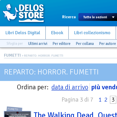
Ricerca
Libri Delos Digital
Ebook
Libri collezionismo
Sfoglia per
Ultimi arrivi
Per editore
Per collana
Per autore
FUMETTI
> REPARTO: HORROR. FUMETTI
REPARTO: HORROR. FUMETTI
Ordina per:
data di arrivo
più vend
Pagina 3 di 7
1
2
3
FUMETTI
The Walking Dead. Ques