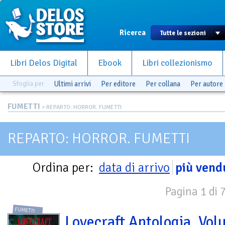
Ricerca
Libri Delos Digital
Ebook
Libri collezionismo
Sfoglia per
Ultimi arrivi
Per editore
Per collana
Per autore
FUMETTI
> REPARTO: HORROR. FUMETTI
REPARTO: HORROR. FUMETTI
Ordina per:
data di arrivo
più vend
Pagina 1 di 
FUMETTI
Lovecraft Antologia. Vo