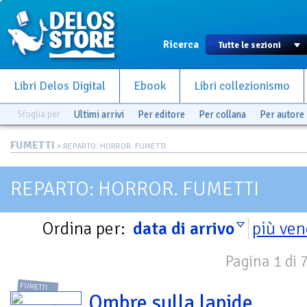
Ricerca
Libri Delos Digital
Ebook
Libri collezionismo
Sfoglia per
Ultimi arrivi
Per editore
Per collana
Per autore
FUMETTI
> REPARTO: HORROR. FUMETTI
REPARTO: HORROR. FUMETTI
Ordina per:
data di arrivo
più ven
Pagina 1 di 
FUMETTI
Ombre sulla lapide