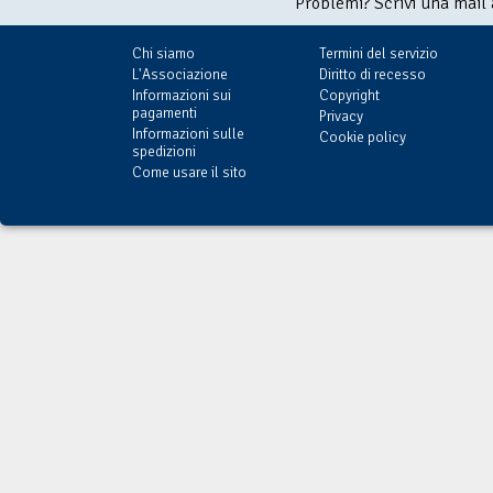
Problemi? Scrivi una mail
Chi siamo
Termini del servizio
L'Associazione
Diritto di recesso
Informazioni sui
Copyright
pagamenti
Privacy
Informazioni sulle
Cookie policy
spedizioni
Come usare il sito