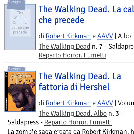
FUMETTI
The Walking Dead. La ca
The
che precede
Walking
Dead. La
calma che
precede
di
Robert Kirkman
e
AAVV
| Albo
The Walking Dead
n. 7 - Saldapre
Reparto Horror. Fumetti
FUMETTI
The Walking Dead. La
fattoria di Hershel
di
Robert Kirkman
e
AAVV
| Volu
The Walking Dead. Albo
n. 3 -
Saldapress -
Reparto Horror. Fumetti
La zombie saga creata da Robert Kirkman, hit