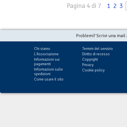
Pagina 4 di 7
1
2
3
Problemi? Scrivi una mail
Chi siamo
Termini del servizio
L'Associazione
Diritto di recesso
Informazioni sui
Copyright
pagamenti
Privacy
Informazioni sulle
Cookie policy
spedizioni
Come usare il sito