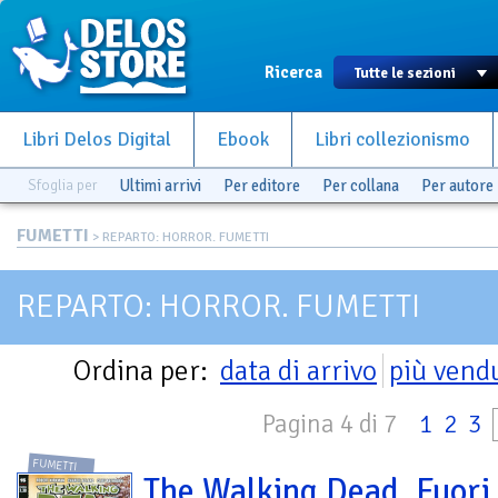
Ricerca
Libri Delos Digital
Ebook
Libri collezionismo
Sfoglia per
Ultimi arrivi
Per editore
Per collana
Per autore
FUMETTI
> REPARTO: HORROR. FUMETTI
REPARTO: HORROR. FUMETTI
Ordina per:
data di arrivo
più vend
Pagina 4 di 7
1
2
3
FUMETTI
The Walking Dead. Fuori