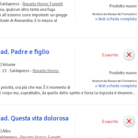
 Saldapress -
Reparto Horror. Fumetti
Prodotto nuovo
sa, qualcun altro tenta una fuga
Venduto da Bazaar del Fantastico
ti all'esterno sono impotenti: un gregge
» Vedi scheda completa
trade di Alexandria. E in mezzo al
d. Padre e figlio
Esaurito
| Volume
. 13 - Saldapress -
Reparto Horror.
Prodotto nuovo
Venduto da Bazaar del Fantastico
» Vedi scheda completa
priorità, ora più che mai. È il momento di
el corpo ma, soprattutto, da quelle dello spirito e forse la risposta è rimanere...
ad. Questa vita dolorosa
Esaurito
| Albo
Saldapress -
Reparto Horror. Fumetti