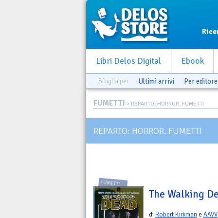
Rice
Libri Delos Digital
Ebook
Sfoglia per
Ultimi arrivi
Per editore
FUMETTI
> REPARTO: HORROR. FUMETTI
REPARTO: HORROR. FUMETTI
FUMETTI
The Walking De
di
Robert Kirkman
e
AAVV