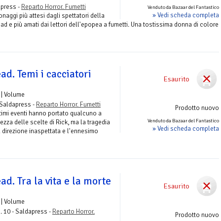
apress -
Reparto Horror. Fumetti
Venduto da Bazaar del Fantastico
» Vedi scheda completa
aggi più attesi dagli spettatori della
ead e più amati dai lettori dell'epopea a fumetti. Una tostissima donna di colore
d. Temi i cacciatori
Esaurito
| Volume
 Saldapress -
Reparto Horror. Fumetti
Prodotto nuovo
ultimi eventi hanno portato qualcuno a
Venduto da Bazaar del Fantastico
ezza delle scelte di Rick, ma la tragedia
» Vedi scheda completa
 direzione inaspettata e l'ennesimo
d. Tra la vita e la morte
Esaurito
| Volume
. 10 - Saldapress -
Reparto Horror.
Prodotto nuovo