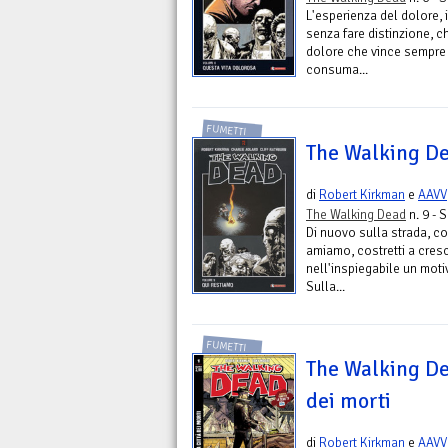
L'esperienza del dolore, 
senza fare distinzione, ch
dolore che vince sempre 
consuma...
FUMETTI
The Walking De
di
Robert Kirkman
e
AAVV
The Walking Dead
n. 9 - 
Di nuovo sulla strada, co
amiamo, costretti a cresce
nell'inspiegabile un moti
Sulla...
FUMETTI
The Walking Dea
dei morti
di
Robert Kirkman
e
AAVV