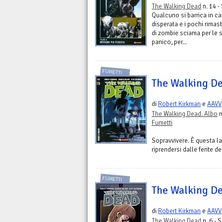
The Walking Dead
n. 14 -
Qualcuno si barrica in ca
disperata e i pochi rimas
di zombie sciama per le s
panico, per...
FUMETTI
The Walking Dea
di
Robert Kirkman
e
AAVV
The Walking Dead. Albo
n
Fumetti
Sopravvivere. È questa la 
riprendersi dalle ferite d
FUMETTI
The Walking De
di
Robert Kirkman
e
AAVV
The Walking Dead
n. 6 - 