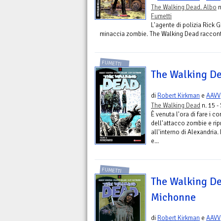
The Walking Dead. Albo
n
Fumetti
L'agente di polizia Rick 
minaccia zombie. The Walking Dead racconta l
FUMETTI
The Walking De
di
Robert Kirkman
e
AAVV
The Walking Dead
n. 15 -
È venuta l'ora di fare i c
dell'attacco zombie e rip
all'interno di Alexandria
e...
FUMETTI
The Walking Dea
Michonne
di
Robert Kirkman
e
AAVV