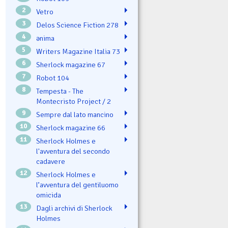
2
Vetro
3
Delos Science Fiction 278
4
ənima
5
Writers Magazine Italia 73
6
Sherlock magazine 67
7
Robot 104
8
Tempesta - The
Montecristo Project / 2
9
Sempre dal lato mancino
10
Sherlock magazine 66
11
Sherlock Holmes e
l'avventura del secondo
cadavere
12
Sherlock Holmes e
l’avventura del gentiluomo
omicida
13
Dagli archivi di Sherlock
Holmes