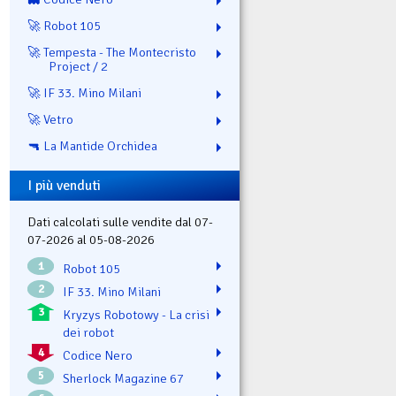
🚀 Robot 105
🚀 Tempesta - The Montecristo
Project / 2
🚀 IF 33. Mino Milani
🚀 Vetro
🔫 La Mantide Orchidea
I più venduti
Dati calcolati sulle vendite dal 07-
07-2026 al 05-08-2026
1
Robot 105
2
IF 33. Mino Milani
3
Kryzys Robotowy - La crisi
dei robot
4
Codice Nero
5
Sherlock Magazine 67