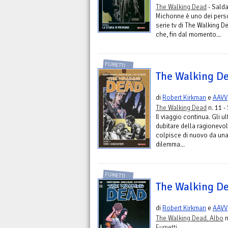
The Walking Dead
- Sald
Michonne è uno dei person
serie tv di The Walking D
che, fin dal momento...
FUMETTI
The Walking Dea
di
Robert Kirkman
e
AAVV
The Walking Dead
n. 11 -
Il viaggio continua. Gli 
dubitare della ragionevol
colpisce di nuovo da una
dilemma...
FUMETTI
The Walking Dea
di
Robert Kirkman
e
AAVV
The Walking Dead. Albo
n
Fumetti