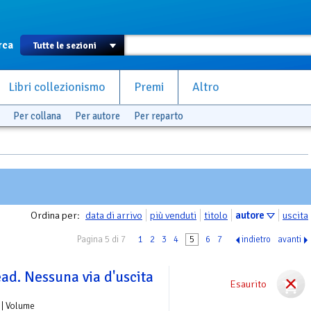
rca
Libri collezionismo
Premi
Altro
Per collana
Per autore
Per reparto
Ordina per:
data di arrivo
più venduti
titolo
autore
uscita
Pagina 5 di 7
1
2
3
4
5
6
7
indietro
avanti
ad. Nessuna via d'uscita
Esaurito
| Volume