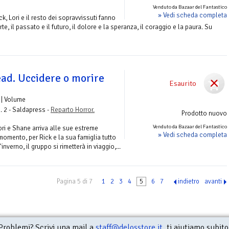
Venduto da Bazaar del Fantastico
» Vedi scheda completa
ck, Lori e il resto dei sopravvissuti fanno
rte, il passato e il futuro, il dolore e la speranza, il coraggio e la paura. Su
ad. Uccidere o morire
Esaurito
| Volume
. 2 - Saldapress -
Reparto Horror.
Prodotto nuovo
Venduto da Bazaar del Fantastico
ri e Shane arriva alle sue estreme
» Vedi scheda completa
omento, per Rick e la sua famiglia tutto
nverno, il gruppo si rimetterà in viaggio,...
Pagina 5 di 7
1
2
3
4
5
6
7
indietro
avanti
Problemi? Scrivi una mail a
staff@delosstore.it
, ti aiutiamo subito