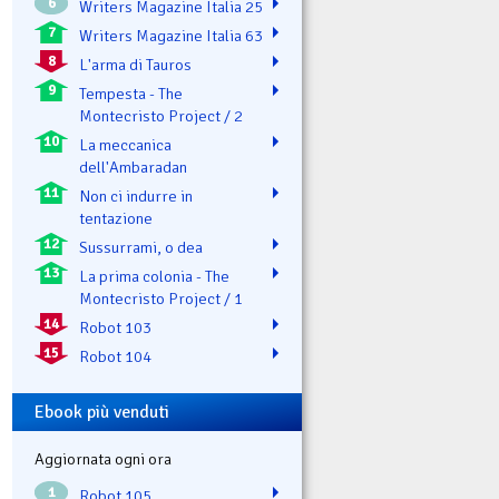
6
Writers Magazine Italia 25
7
Writers Magazine Italia 63
8
L'arma di Tauros
9
Tempesta - The
Montecristo Project / 2
10
La meccanica
dell'Ambaradan
11
Non ci indurre in
tentazione
12
Sussurrami, o dea
13
La prima colonia - The
Montecristo Project / 1
14
Robot 103
15
Robot 104
Ebook più venduti
Aggiornata ogni ora
1
Robot 105