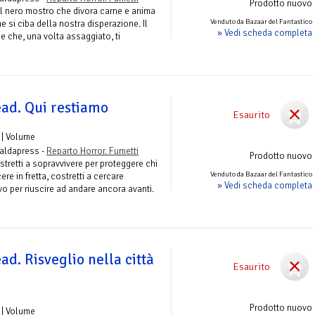
Prodotto nuovo
il nero mostro che divora carne e anima
Venduto da Bazaar del Fantastico
e si ciba della nostra disperazione. Il
» Vedi scheda completa
e che, una volta assaggiato, ti
ad. Qui restiamo
Esaurito
| Volume
Saldapress -
Reparto Horror. Fumetti
Prodotto nuovo
stretti a sopravvivere per proteggere chi
Venduto da Bazaar del Fantastico
re in fretta, costretti a cercare
» Vedi scheda completa
vo per riuscire ad andare ancora avanti.
d. Risveglio nella città
Esaurito
Prodotto nuovo
| Volume