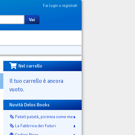
Fai login o registrati
Vai
Nel carrello
Il tuo carrello è ancora
vuoto.
Novità Delos Books
🗞️ Patatì patatà, picinina come me
🗞️ La Fabbrica dei Futuri
👻 Codice Nero