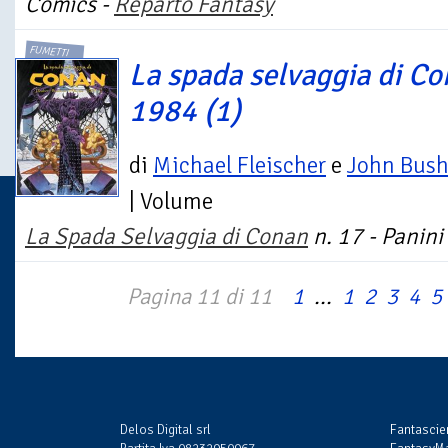
Comics -
Reparto Fantasy
FUMETTI
La spada selvaggia di Co
1984 (1)
di
Michael Fleischer
e
John Bus
| Volume
La Spada Selvaggia di Conan
n. 17 - Panini
Pagina 11 di 11
1
...
1
2
3
4
5
Delos Digital srl
Fantasci