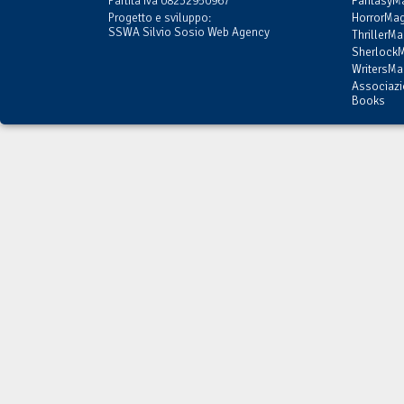
Partita Iva 08232950967
FantasyMa
Progetto e sviluppo:
HorrorMag
SSWA Silvio Sosio Web Agency
ThrillerMa
SherlockM
WritersMag
Associazi
Books