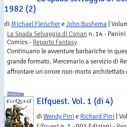
1982 (2)
di
Michael Fleischer
e
John Bushema
| Volu
La Spada Selvaggia di Conan
n. 14 - Panini
Comics -
Reparto Fantasy
Continuano le avventure barbariche in quest
grande formato. Mercenario a servizio di R
affrontare un orrore non-morto architettato d
FUMETTI
Elfquest. Vol. 1 (di 4)
di
Wendy Pini
e
Richard Pini
| V
Elfquest
n. 1 - 001 Edizioni -
Rep