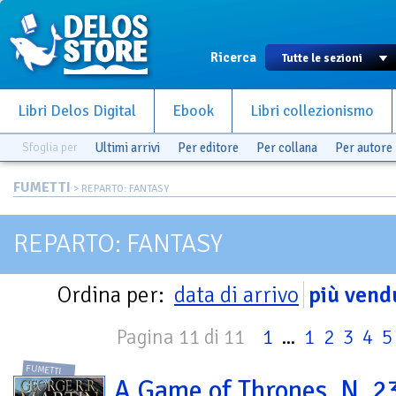
Ricerca
Libri Delos Digital
Ebook
Libri collezionismo
Sfoglia per
Ultimi arrivi
Per editore
Per collana
Per autore
FUMETTI
> REPARTO: FANTASY
REPARTO: FANTASY
Ordina per:
data di arrivo
più vend
Pagina 11 di 11
1
...
1
2
3
4
5
FUMETTI
A Game of Thrones. N. 2