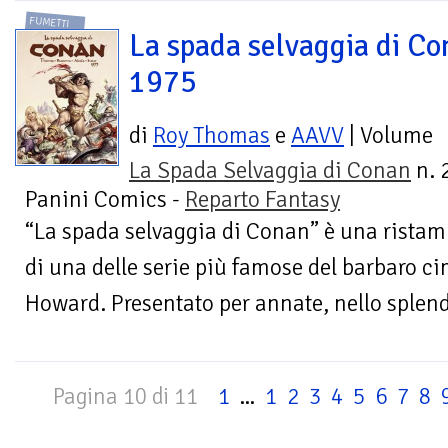
FUMETTI
La spada selvaggia di Co
1975
di
Roy Thomas
e
AAVV
| Volume
La Spada Selvaggia di Conan
n. 2
Panini Comics -
Reparto Fantasy
“La spada selvaggia di Conan” è una ristam
di una delle serie più famose del barbaro c
Howard. Presentato per annate, nello splendo
Pagina 10 di 11
1
...
1
2
3
4
5
6
7
8