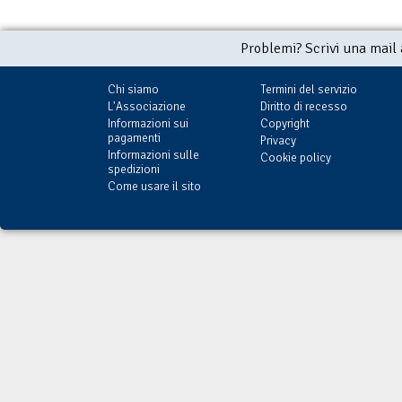
Problemi? Scrivi una mail
Chi siamo
Termini del servizio
L'Associazione
Diritto di recesso
Informazioni sui
Copyright
pagamenti
Privacy
Informazioni sulle
Cookie policy
spedizioni
Come usare il sito