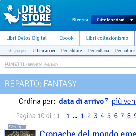
Ricerca
Libri Delos Digital
Ebook
Libri collezionismo
Sfoglia per
Ultimi arrivi
Per editore
Per collana
Per autore
FUMETTI
> REPARTO: FANTASY
REPARTO: FANTASY
Ordina per:
data di arrivo
più ven
Pagina 10 di 11
1
...
1
2
3
4
5
6
7
8
FUMETTI
Cronache del mondo eme