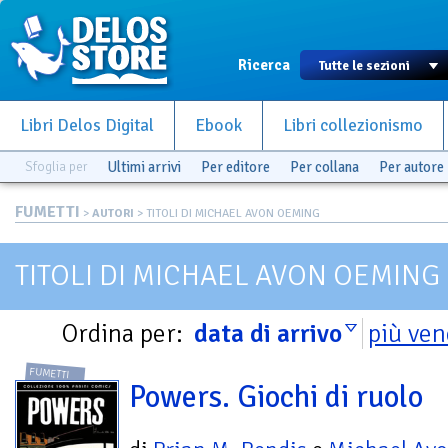
Ricerca
Libri Delos Digital
Ebook
Libri collezionismo
Sfoglia per
Ultimi arrivi
Per editore
Per collana
Per autore
FUMETTI
>
AUTORI
> TITOLI DI MICHAEL AVON OEMING
TITOLI DI MICHAEL AVON OEMING
Ordina per:
data di arrivo
più ven
FUMETTI
Powers. Giochi di ruolo