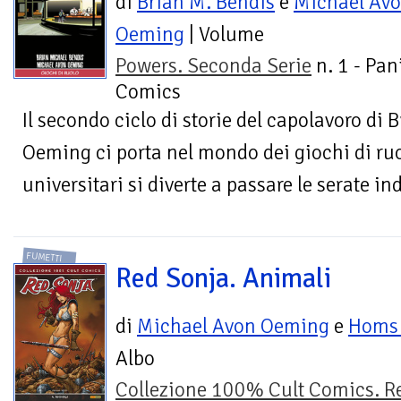
di
Brian M. Bendis
e
Michael Av
Oeming
| Volume
Powers. Seconda Serie
n. 1 - Pan
Comics
Il secondo ciclo di storie del capolavoro di
Oeming ci porta nel mondo dei giochi di ruo
universitari si diverte a passare le serate in
FUMETTI
Red Sonja. Animali
di
Michael Avon Oeming
e
Hom
Albo
Collezione 100% Cult Comics. R