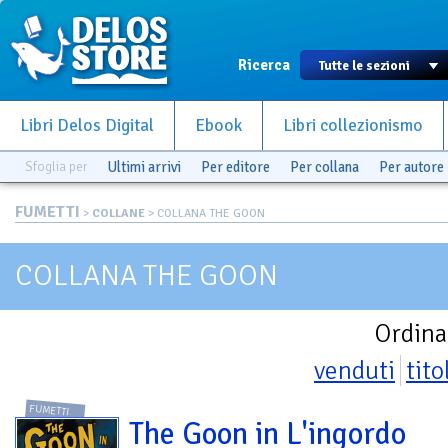
Ricerca
Libri Delos Digital
Ebook
Libri collezionismo
Sfoglia per
Ultimi arrivi
Per editore
Per collana
Per autore
FUMETTI
>
COLLANE
> COLLANA THE GOON
COLLANA THE GOON
Ordina
venduti
tito
FUMETTI
The Goon in L'ingordo