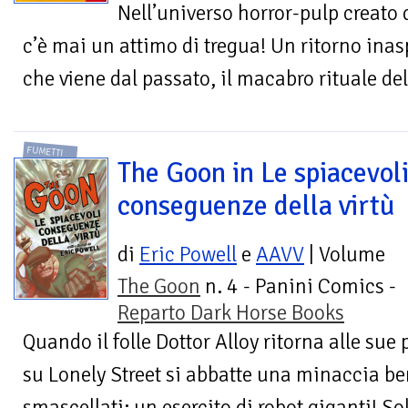
Nell’universo horror-pulp creato 
c’è mai un attimo di tregua! Un ritorno ina
che viene dal passato, il macabro rituale del 
FUMETTI
The Goon in Le spiacevol
conseguenze della virtù
di
Eric Powell
e
AAVV
| Volume
The Goon
n. 4 - Panini Comics -
Reparto Dark Horse Books
Quando il folle Dottor Alloy ritorna alle sue
su Lonely Street si abbatte una minaccia ben
smascellati: un esercito di robot giganti! So