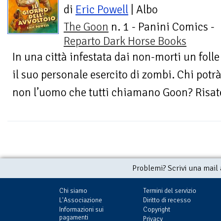
di
Eric Powell
| Albo
The Goon
n. 1 - Panini Comics -
Reparto Dark Horse Books
In una città infestata dai non-morti un fol
il suo personale esercito di zombi. Chi potrà
non l’uomo che tutti chiamano Goon? Risate
Problemi? Scrivi una mail
Chi siamo
Termini del servizio
L'Associazione
Diritto di recesso
Informazioni sui
Copyright
pagamenti
Privacy