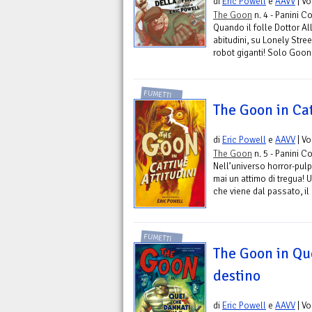
di
Eric Powell
e
AAVV
| V
The Goon
n. 4 - Panini C
Quando il folle Dottor Al
abitudini, su Lonely Stre
robot giganti! Solo Goon 
FUMETTI
The Goon in Cat
di
Eric Powell
e
AAVV
| V
The Goon
n. 5 - Panini C
Nell’universo horror-pulp
mai un attimo di tregua! 
che viene dal passato, il 
FUMETTI
The Goon in Que
destino
di
Eric Powell
e
AAVV
| V