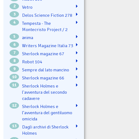
2
Vetro
3
Delos Science Fiction 278
4
Tempesta - The
Montecristo Project / 2
5
ənima
6
Writers Magazine Italia 73
7
Sherlock magazine 67
8
Robot 104
9
Sempre dal lato mancino
10
Sherlock magazine 66
11
Sherlock Holmes e
l'avventura del secondo
cadavere
12
Sherlock Holmes e
l’avventura del gentiluomo
omicida
13
Dagli archivi di Sherlock
Holmes