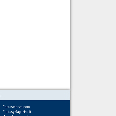
.
Fantascienza.com
FantasyMagazine.it