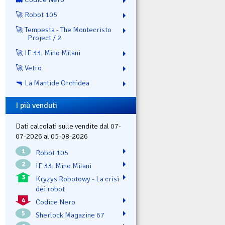
🚀 Robot 105
🚀 Tempesta - The Montecristo
Project / 2
🚀 IF 33. Mino Milani
🚀 Vetro
🔫 La Mantide Orchidea
I più venduti
Dati calcolati sulle vendite dal 07-
07-2026 al 05-08-2026
1
Robot 105
2
IF 33. Mino Milani
3
Kryzys Robotowy - La crisi
dei robot
4
Codice Nero
5
Sherlock Magazine 67