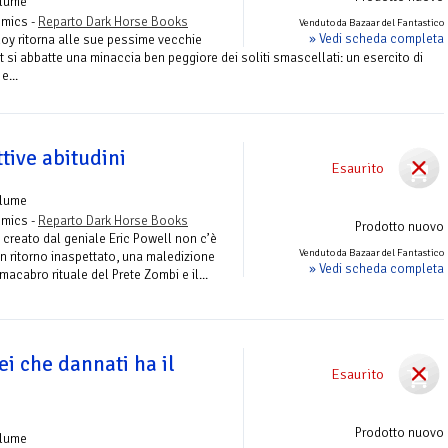
olume
omics -
Reparto Dark Horse Books
Venduto da Bazaar del Fantastico
» Vedi scheda completa
loy ritorna alle sue pessime vecchie
et si abbatte una minaccia ben peggiore dei soliti smascellati: un esercito di
e...
tive abitudini
Esaurito
olume
omics -
Reparto Dark Horse Books
Prodotto nuovo
 creato dal geniale Eric Powell non c’è
Venduto da Bazaar del Fantastico
Un ritorno inaspettato, una maledizione
» Vedi scheda completa
macabro rituale del Prete Zombi e il...
i che dannati ha il
Esaurito
Prodotto nuovo
olume