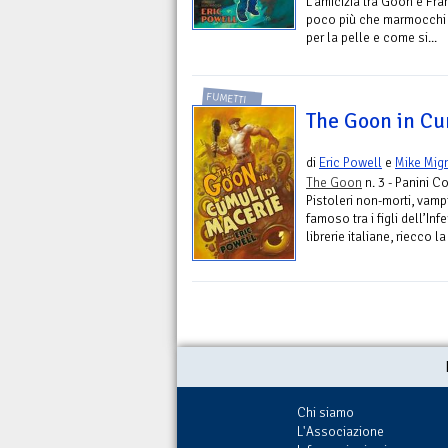
L’amicizia tra Goon e Fra
poco più che marmocchi d
per la pelle e come si...
FUMETTI
The Goon in Cu
di
Eric Powell
e
Mike Mig
The Goon
n. 3 - Panini C
Pistoleri non-morti, vampir
famoso tra i figli dell’I
librerie italiane, riecco l
Chi siamo
L'Associazione