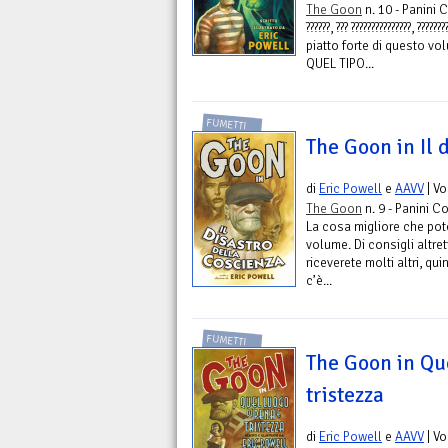
The Goon
n. 10 - Panini 
??????, ??? ???????????????, ????
piatto forte di questo vo
QUEL TIPO...
FUMETTI
The Goon in Il 
di
Eric Powell
e
AAVV
| V
The Goon
n. 9 - Panini C
La cosa migliore che pot
volume. Di consigli altre
riceverete molti altri, qu
c’è...
FUMETTI
The Goon in Qu
tristezza
di
Eric Powell
e
AAVV
| V