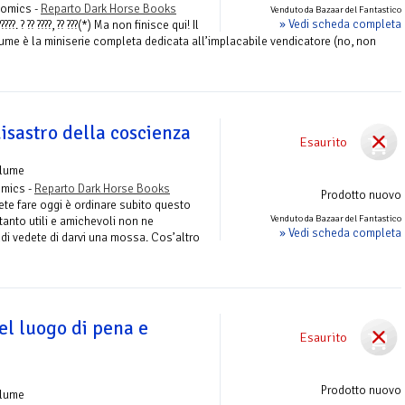
Comics -
Reparto Dark Horse Books
Venduto da Bazaar del Fantastico
» Vedi scheda completa
????????. ? ?? ????, ?? ???(*) Ma non finisce qui! Il
lume è la miniserie completa dedicata all’implacabile vendicatore (no, non
disastro della coscienza
Esaurito
olume
omics -
Reparto Dark Horse Books
Prodotto nuovo
ete fare oggi è ordinare subito questo
Venduto da Bazaar del Fantastico
ttanto utili e amichevoli non ne
» Vedi scheda completa
indi vedete di darvi una mossa. Cos’altro
el luogo di pena e
Esaurito
Prodotto nuovo
olume