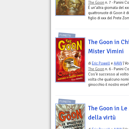
The Goon
n. 7 - Panini C
È un’altra giornata del xxx
quattroruote di Goon è di
figlio di xxx del Prete Zom
FUMETTI
The Goon in Chi
Mister Vimini
di
Eric Powell
e
AAVV
| V
The Goon
n. 6 - Panini C
Cos’è successo al volto 
volta che qualcuno nomin
ginocchio il nostro eroe? I
FUMETTI
The Goon in Le
della virtù