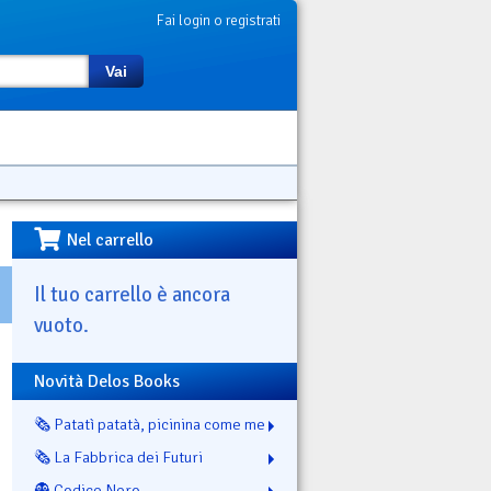
Fai login o registrati
Vai
Nel carrello
Il tuo carrello è ancora
vuoto.
Novità Delos Books
🗞️ Patatì patatà, picinina come me
🗞️ La Fabbrica dei Futuri
👻 Codice Nero