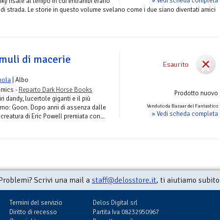
» Vedi scheda completa
nky risale al tempo in cui entrambi erano
i strada. Le storie in questo volume svelano come i due siano diventati amici
muli di macerie
Esaurito
nola
| Albo
omics -
Reparto Dark Horse Books
Prodotto nuovo
i dandy, lucertole giganti e il più
Venduto da Bazaar del Fantastico
nferno: Goon. Dopo anni di assenza dalle
» Vedi scheda completa
a creatura di Eric Powell premiata con...
Problemi? Scrivi una mail a
staff@delosstore.it
, ti aiutiamo subito
Termini del servizio
Delos Digital srl
Diritto di recesso
Partita Iva 08232950967