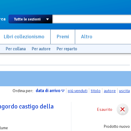
rca
Libri collezionismo
Premi
Altro
Per collana
Per autore
Per reparto
Ordina per:
data di arrivo
più venduti
titolo
autore
uscita
ngordo castigo della
Esaurito
Prodotto nuovo
olume