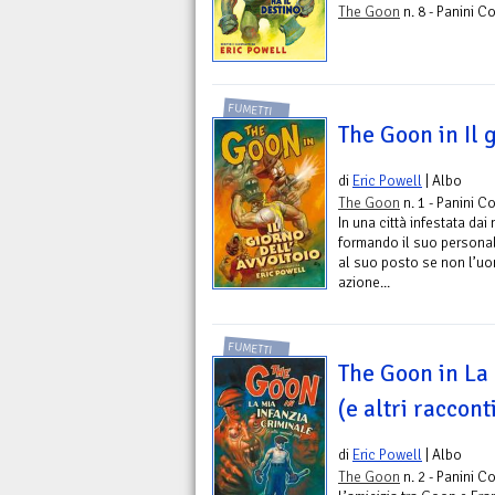
The Goon
n. 8 - Panini C
FUMETTI
The Goon in Il 
di
Eric Powell
| Albo
The Goon
n. 1 - Panini C
In una città infestata da
formando il suo personale
al suo posto se non l’uo
azione...
FUMETTI
The Goon in La 
(e altri racconti
di
Eric Powell
| Albo
The Goon
n. 2 - Panini C