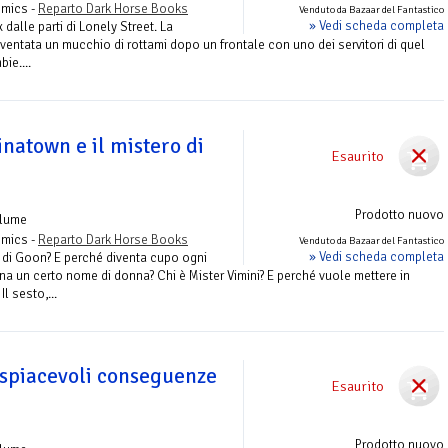
omics -
Reparto Dark Horse Books
Venduto da Bazaar del Fantastico
» Vedi scheda completa
 dalle parti di Lonely Street. La
ventata un mucchio di rottami dopo un frontale con uno dei servitori di quel
bie....
natown e il mistero di
Esaurito
Prodotto nuovo
olume
omics -
Reparto Dark Horse Books
Venduto da Bazaar del Fantastico
» Vedi scheda completa
di Goon? E perché diventa cupo ogni
a un certo nome di donna? Chi è Mister Vimini? E perché vuole mettere in
l sesto,...
 spiacevoli conseguenze
Esaurito
Prodotto nuovo