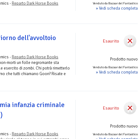
omics -
Reparto Dark Horse Books
Venduto da Bazaar del Fantastico
» Vedi scheda completa
giorno dell'avvoltoio
Esaurito
omics -
Reparto Dark Horse Books
Prodotto nuovo
i non-morti un folle negromante sta
Venduto da Bazaar del Fantastico
 esercito di zombi. Chi potrà rimetterlo
» Vedi scheda completa
mo che tutti chiamano Goon? Risate e
mia infanzia criminale
Esaurito
)
Prodotto nuovo
omics -
Reparto Dark Horse Books
Venduto da Bazaar del Fantastico