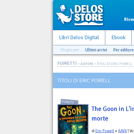
Rice
Libri Delos Digital
Ebook
Sfoglia per
Ultimi arrivi
Per editore
FUMETTI
>
AUTORI
> TITOLI DI ERIC POWELL
TITOLI DI ERIC POWELL
FUMETTI
The Goon in L'i
morte
di
Eric Powell
e
AAVV
| V