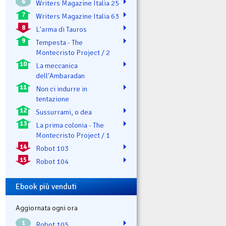
6
Writers Magazine Italia 25
7
Writers Magazine Italia 63
8
L'arma di Tauros
9
Tempesta - The
Montecristo Project / 2
10
La meccanica
dell'Ambaradan
11
Non ci indurre in
tentazione
12
Sussurrami, o dea
13
La prima colonia - The
Montecristo Project / 1
14
Robot 103
15
Robot 104
Ebook più venduti
Aggiornata ogni ora
1
Robot 105