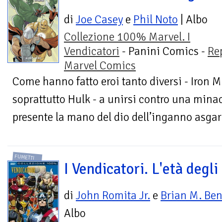
di
Joe Casey
e
Phil Noto
| Albo
Collezione 100% Marvel. I
Vendicatori
- Panini Comics -
Re
Marvel Comics
Come hanno fatto eroi tanto diversi - Iron 
soprattutto Hulk - a unirsi contro una min
presente la mano del dio dell’inganno asgar
FUMETTI
I Vendicatori. L'età degli
di
John Romita Jr.
e
Brian M. Ben
Albo