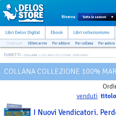
Ricerca
Libri Delos Digital
Ebook
Libri collezionismo
Sfoglia per
Ultimi arrivi
Per editore
Per collana
Per autore
FUMETTI
>
COLLANE
> COLLANA COLLEZIONE 100% MARV...
COLLANA COLLEZIONE 100% MARV
Ordi
venduti
titol
FUMETTI
I Nuovi Vendicatori. Perd