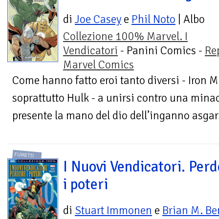
di
Joe Casey
e
Phil Noto
| Albo
Collezione 100% Marvel. I
Vendicatori
- Panini Comics -
Re
Marvel Comics
Come hanno fatto eroi tanto diversi - Iron 
soprattutto Hulk - a unirsi contro una min
presente la mano del dio dell’inganno asgar
FUMETTI
I Nuovi Vendicatori. Perd
i poteri
di
Stuart Immonen
e
Brian M. Be