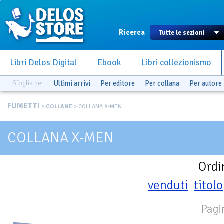
Ricerca
Libri Delos Digital
Ebook
Libri collezionismo
Sfoglia per
Ultimi arrivi
Per editore
Per collana
Per autore
FUMETTI
>
COLLANE
> COLLANA X-MEN
COLLANA X-MEN
Ordi
venduti
titolo
Pagi