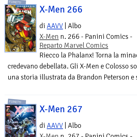
FUMETTI
X-Men 266
di
AAVV
| Albo
X-Men
n. 266 - Panini Comics -
Reparto Marvel Comics
Riecco la Phalanx! Torna la mina
credevano debellata. Gli X-Men e Colosso so
una storia illustrata da Brandon Peterson e s
FUMETTI
X-Men 267
di
AAVV
| Albo
X-Men
n. 267 - Panini Comics -