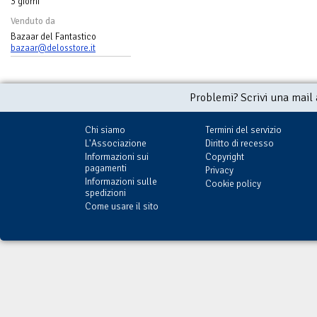
3 giorni
Venduto da
Bazaar del Fantastico
bazaar@delosstore.it
Problemi? Scrivi una mail
Chi siamo
Termini del servizio
L'Associazione
Diritto di recesso
Informazioni sui
Copyright
pagamenti
Privacy
Informazioni sulle
Cookie policy
spedizioni
Come usare il sito