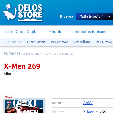
Ricerca
Libri Delos Digital
Ebook
Libri collezionismo
Sfoglia per
Ultimi arrivi
Per editore
Per collana
Per autore
FUMETTI
>
X-MEN PANINI COMICS
> X-MEN 269
X-Men 269
Albo
Autore
AAVV
Collana
X-Men
n. 269