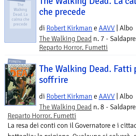
The Walking Dead. La ca
The
che precede
Walking
Dead. La
calma che
precede
di
Robert Kirkman
e
AAVV
| Albo
The Walking Dead
n. 7 - Saldapre
Reparto Horror. Fumetti
FUMETTI
The Walking Dead. Fatti 
soffrire
di
Robert Kirkman
e
AAVV
| Albo
The Walking Dead
n. 8 - Saldapre
Reparto Horror. Fumetti
La resa dei conti con il Governatore e i cit