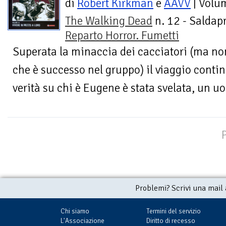
di
Robert Kirkman
e
AAVV
| Volu
The Walking Dead
n. 12 - Saldapr
Reparto Horror. Fumetti
Superata la minaccia dei cacciatori (ma no
che è successo nel gruppo) il viaggio conti
verità su chi è Eugene è stata svelata, un u
Problemi? Scrivi una mail
Chi siamo
Termini del servizio
L'Associazione
Diritto di recesso