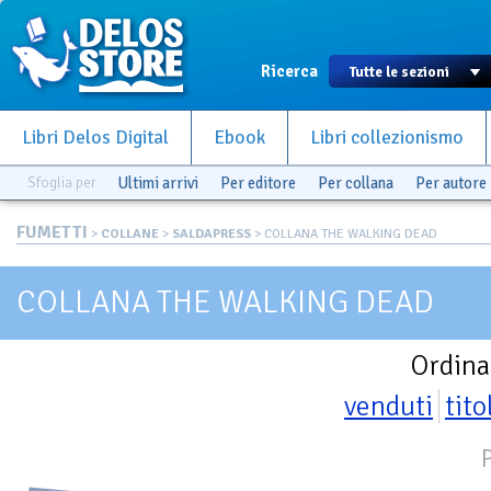
Ricerca
Libri Delos Digital
Ebook
Libri collezionismo
Sfoglia per
Ultimi arrivi
Per editore
Per collana
Per autore
FUMETTI
>
COLLANE
>
SALDAPRESS
> COLLANA THE WALKING DEAD
COLLANA THE WALKING DEAD
Ordina
venduti
tito