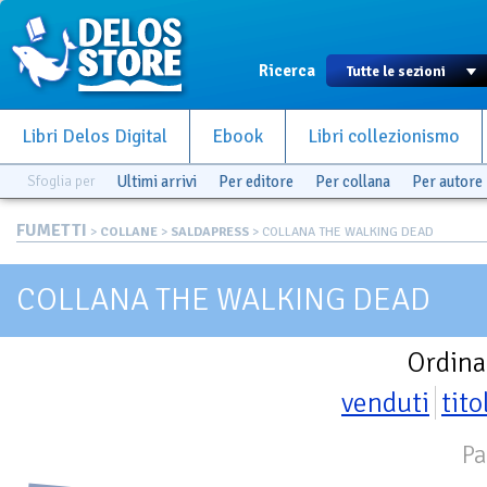
Ricerca
Libri Delos Digital
Ebook
Libri collezionismo
Sfoglia per
Ultimi arrivi
Per editore
Per collana
Per autore
FUMETTI
>
COLLANE
>
SALDAPRESS
> COLLANA THE WALKING DEAD
COLLANA THE WALKING DEAD
Ordina
venduti
tito
Pa