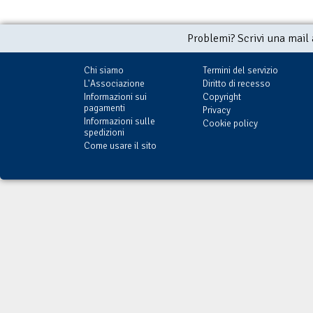
Problemi? Scrivi una mail
Chi siamo
Termini del servizio
L'Associazione
Diritto di recesso
Informazioni sui
Copyright
pagamenti
Privacy
Informazioni sulle
Cookie policy
spedizioni
Come usare il sito