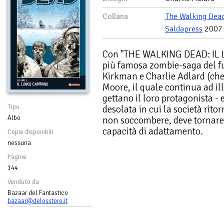
Collana
The Walking Dea
Saldapress
2007
Con "THE WALKING DEAD: IL
più famosa zombie-saga del f
Kirkman e Charlie Adlard (che 
Moore, il quale continua ad ill
gettano il loro protagonista - e
Tipo
desolata in cui la società rito
Albo
non soccombere, deve tornare 
capacità di adattamento.
Copie disponibili
nessuna
Pagine
144
Venduto da
Bazaar del Fantastico
bazaar@delosstore.it