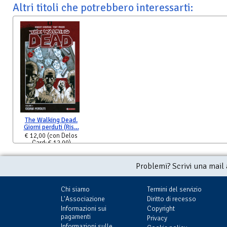
Altri titoli che potrebbero interessarti:
The Walking Dead.
Giorni perduti (Ris…
€ 12,00
(con Delos
Card: € 12,00)
Problemi? Scrivi una mail
Chi siamo
Termini del servizio
L'Associazione
Diritto di recesso
Informazioni sui
Copyright
pagamenti
Privacy
Informazioni sulle