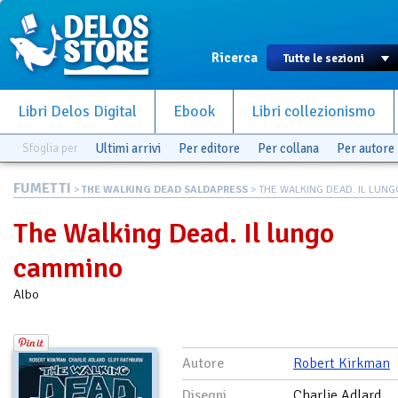
Ricerca
Libri Delos Digital
Ebook
Libri collezionismo
Sfoglia per
Ultimi arrivi
Per editore
Per collana
Per autore
FUMETTI
>
THE WALKING DEAD SALDAPRESS
> THE WALKING DEAD. IL LUNGO
The Walking Dead. Il lungo
cammino
Albo
Autore
Robert Kirkman
Disegni
Charlie Adlard