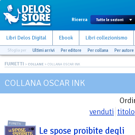
Ricerca
Libri Delos Digital
Ebook
Libri collezionismo
Sfoglia per
Ultimi arrivi
Per editore
Per collana
Per autore
FUMETTI
>
COLLANE
> COLLANA OSCAR INK
COLLANA OSCAR INK
Ordi
venduti
titolo
FUMETTI
Le spose proibite degli