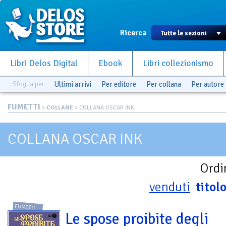
Ricerca
Libri Delos Digital
Ebook
Libri collezionismo
Sfoglia per
Ultimi arrivi
Per editore
Per collana
Per autore
FUMETTI
>
COLLANE
> COLLANA OSCAR INK
COLLANA OSCAR INK
Ordi
venduti
titol
FUMETTI
Le spose proibite degli