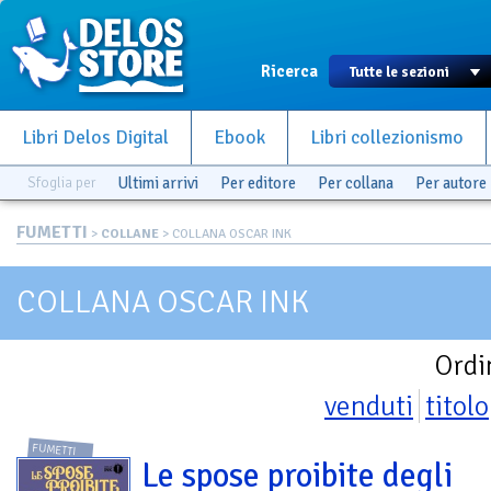
Ricerca
Libri Delos Digital
Ebook
Libri collezionismo
Sfoglia per
Ultimi arrivi
Per editore
Per collana
Per autore
FUMETTI
>
COLLANE
> COLLANA OSCAR INK
COLLANA OSCAR INK
Ordi
venduti
titolo
FUMETTI
Le spose proibite degli