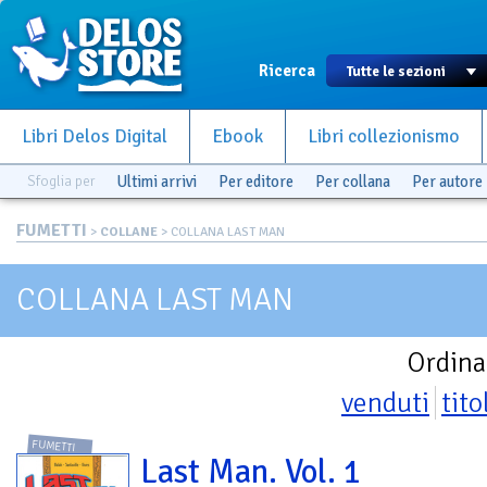
Ricerca
Libri Delos Digital
Ebook
Libri collezionismo
Sfoglia per
Ultimi arrivi
Per editore
Per collana
Per autore
FUMETTI
>
COLLANE
> COLLANA LAST MAN
COLLANA LAST MAN
Ordina
venduti
tito
FUMETTI
Last Man. Vol. 1