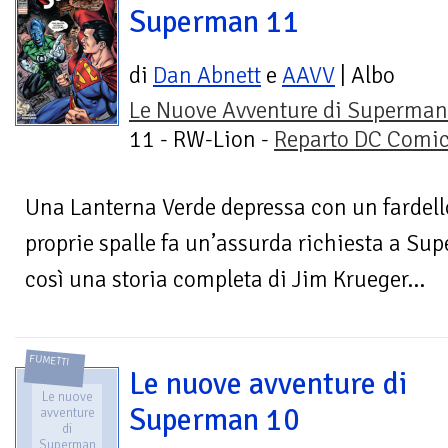
Superman 11
di
Dan Abnett
e
AAVV
| Albo
Le Nuove Avventure di Superman
11 - RW-Lion -
Reparto DC Comi
Una Lanterna Verde depressa con un fardello
proprie spalle fa un’assurda richiesta a Su
così una storia completa di Jim Krueger...
FUMETTI
Le nuove avventure di
Le nuove
Superman 10
avventure
di
Superman