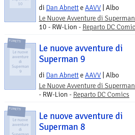
10
di
Dan Abnett
e
AAVV
| Albo
Le Nuove Avventure di Superman
10 - RW-Lion -
Reparto DC Comi
FUMETTI
Le nuove avventure di
Le nuove
Superman 9
avventure
di
Superman
9
di
Dan Abnett
e
AAVV
| Albo
Le Nuove Avventure di Superman
- RW-Lion -
Reparto DC Comics
FUMETTI
Le nuove avventure di
Le nuove
Superman 8
avventure
di
Superman