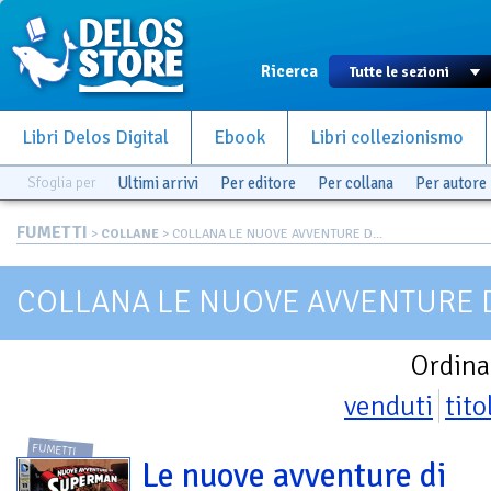
Ricerca
Libri Delos Digital
Ebook
Libri collezionismo
Sfoglia per
Ultimi arrivi
Per editore
Per collana
Per autore
FUMETTI
>
COLLANE
> COLLANA LE NUOVE AVVENTURE D...
COLLANA LE NUOVE AVVENTURE 
Ordina
venduti
tito
FUMETTI
Le nuove avventure di