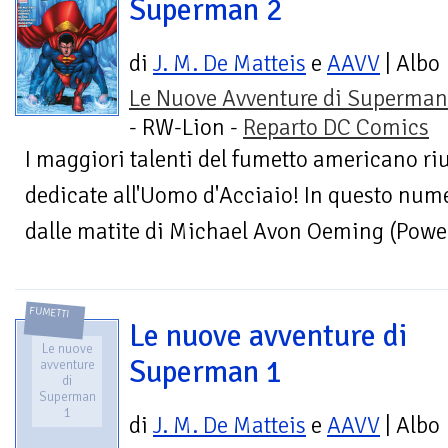
Superman 2
di
J. M. De Matteis
e
AAVV
| Albo
Le Nuove Avventure di Superman
- RW-Lion -
Reparto DC Comics
I maggiori talenti del fumetto americano ri
dedicate all'Uomo d'Acciaio! In questo numer
dalle matite di Michael Avon Oeming (Powers
FUMETTI
Le nuove avventure di
Le nuove
Superman 1
avventure
di
Superman
1
di
J. M. De Matteis
e
AAVV
| Albo