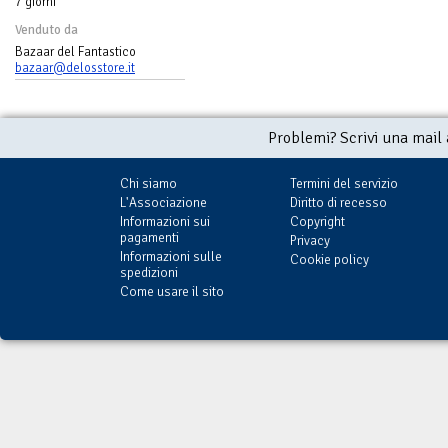
7 giorni
Venduto da
Bazaar del Fantastico
bazaar@delosstore.it
Problemi? Scrivi una mail
Chi siamo
Termini del servizio
L'Associazione
Diritto di recesso
Informazioni sui
Copyright
pagamenti
Privacy
Informazioni sulle
Cookie policy
spedizioni
Come usare il sito