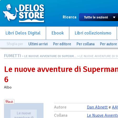
Ricerca
Libri Delos Digital
Ebook
Libri collezionismo
Sfoglia per
Ultimi arrivi
Per editore
Per collana
Per autore
FUMETTI
>
LE NUOVE AVVENTURE DI SUPERM...
> LE NUOVE AVVENTURE DI S
Le nuove avventure di Superma
6
Albo
Autore
Dan Abnett
e
AA
Le nuove
Collana
Le Nuove Avvent
avventure di