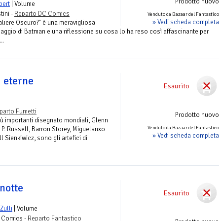
Prodotto nuovo
bert
| Volume
ini -
Reparto DC Comics
Venduto da Bazaar del Fantastico
» Vedi scheda completa
liere Oscuro?” è una meravigliosa
naggio di Batman e una riflessione su cosa lo ha reso così affascinante per
..
 eterne
Esaurito
parto Fumetti
Prodotto nuovo
più importanti disegnato mondiali, Glenn
Venduto da Bazaar del Fantastico
 P. Russell, Barron Storey, Miguelanxo
» Vedi scheda completa
l Sienkiwicz, sono gli artefici di
notte
Esaurito
Zulli
| Volume
s Comics -
Reparto Fantastico