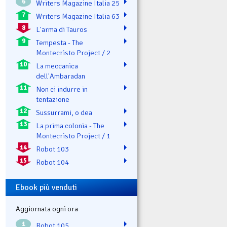
6
Writers Magazine Italia 25
7
Writers Magazine Italia 63
8
L'arma di Tauros
9
Tempesta - The
Montecristo Project / 2
10
La meccanica
dell'Ambaradan
11
Non ci indurre in
tentazione
12
Sussurrami, o dea
13
La prima colonia - The
Montecristo Project / 1
14
Robot 103
15
Robot 104
Ebook più venduti
Aggiornata ogni ora
1
Robot 105