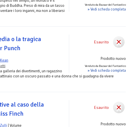
sospeso nel tempo, un monaco è il
Venduto da Bazaar del Fantastico
pio di Buddha. Preso di mira da un tasso
» Vedi scheda completa
ventare i loro inganni, ma non a liberarsi
dia o la tragica
Esaurito
r Punch
Prodotto nuovo
cKean
etti
Venduto da Bazaar del Fantastico
» Vedi scheda completa
a galleria dei divertimenti, un ragazzino
urattinaio con un oscuro passato e una donna che si guadagna da vivere
tive al caso della
Esaurito
iss Finch
Prodotto nuovo
Zulli
| Volume