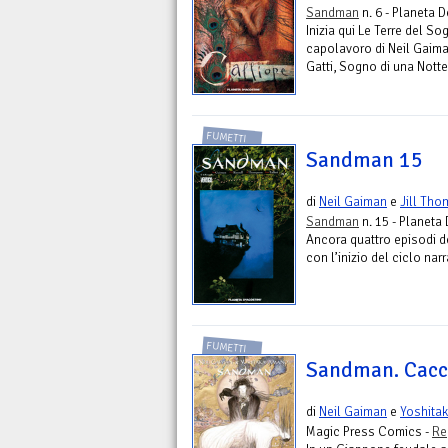
Sandman
n. 6 - Planeta 
Inizia qui Le Terre del So
capolavoro di Neil Gaima
Gatti, Sogno di una Notte
FUMETTI
Sandman 15
di
Neil Gaiman
e
Jill Th
Sandman
n. 15 - Planeta
Ancora quattro episodi d
con l’inizio del ciclo narr
FUMETTI
Sandman. Cacci
di
Neil Gaiman
e
Yoshita
Magic Press Comics -
Re