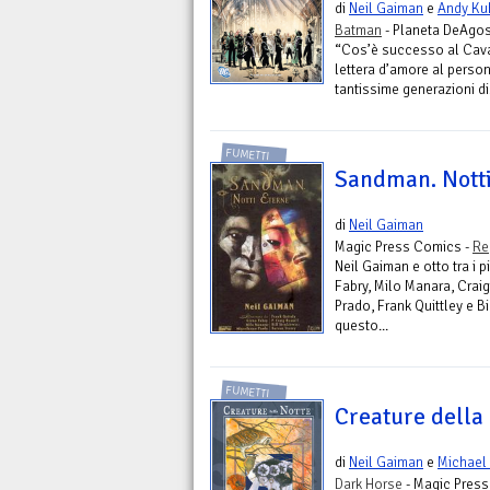
di
Neil Gaiman
e
Andy Ku
Batman
- Planeta DeAgost
“Cos’è successo al Cava
lettera d’amore al perso
tantissime generazioni di.
FUMETTI
Sandman. Notti
di
Neil Gaiman
Magic Press Comics -
Re
Neil Gaiman e otto tra i 
Fabry, Milo Manara, Craig
Prado, Frank Quittley e Bil
questo...
FUMETTI
Creature della 
di
Neil Gaiman
e
Michael 
Dark Horse
- Magic Pres