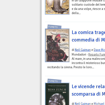
In un Giappone feudale 
solitario custode del tem
e da una volpe, riesce a s
della...
FUMETTI
La comica trage
commedia di M
di
Neil Gaiman
e
Dave M
Mondadori -
Reparto Fum
Al mare, in una malinconi
incontra il misterioso b
recitando la sirena. Presto le loro...
FUMETTI
Le vicende rela
scomparsa di M
di
Neil Gaiman
e
Michael 