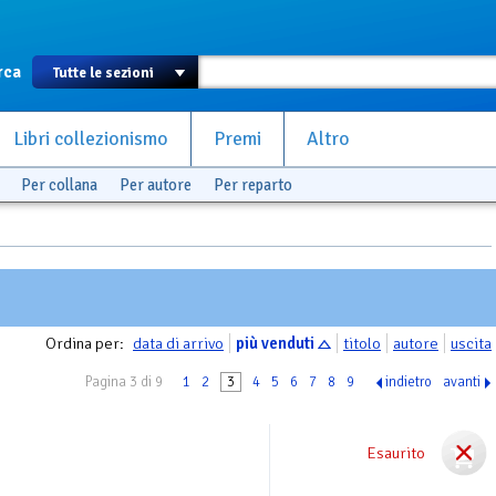
rca
Libri collezionismo
Premi
Altro
Per collana
Per autore
Per reparto
Ordina per:
data di arrivo
più venduti
titolo
autore
uscita
Pagina 3 di 9
1
2
3
4
5
6
7
8
9
indietro
avanti
Esaurito