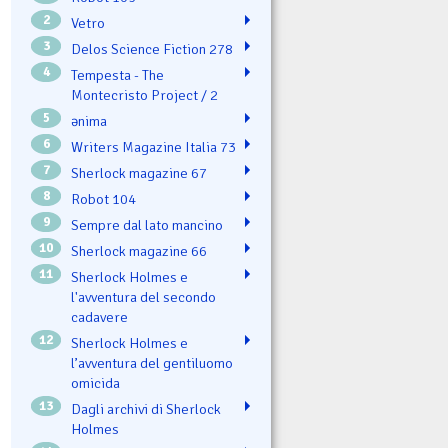
2
Vetro
3
Delos Science Fiction 278
4
Tempesta - The
Montecristo Project / 2
5
ənima
6
Writers Magazine Italia 73
7
Sherlock magazine 67
8
Robot 104
9
Sempre dal lato mancino
10
Sherlock magazine 66
11
Sherlock Holmes e
l'avventura del secondo
cadavere
12
Sherlock Holmes e
l’avventura del gentiluomo
omicida
13
Dagli archivi di Sherlock
Holmes