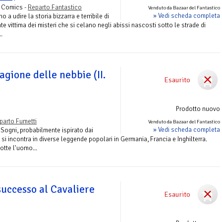
s Comics -
Reparto Fantastico
Venduto da Bazaar del Fantastico
» Vedi scheda completa
 a udire la storia bizzarra e terribile di
e vittima dei misteri che si celano negli abissi nascosti sotto le strade di
.
gione delle nebbie (II.
Esaurito
Prodotto nuovo
parto Fumetti
Venduto da Bazaar del Fantastico
» Vedi scheda completa
 Sogni, probabilmente ispirato dai
si incontra in diverse leggende popolari in Germania, Francia e Inghilterra.
otte l'uomo...
successo al Cavaliere
Esaurito