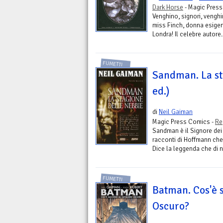
Dark Horse
- Magic Pres
Venghino, signori, venghino
miss Finch, donna esigent
Londra! Il celebre autore..
FUMETTI
Sandman. La sta
ed.)
di
Neil Gaiman
Magic Press Comics -
Re
Sandman è il Signore dei
racconti di Hoffmann che 
Dice la leggenda che di n
FUMETTI
Batman. Cos'è 
Oscuro?