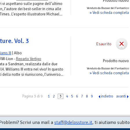
Prodotto nuovo
ri vi aspettano sulle pagine dell’ultimo
Venduto da Bazaar del Fantastico
, l’autore dei best-seller in cima alle
» Vedi scheda completa
Times. L’esperto illustratore Michael...
ure. Vol. 3
Esaurito
liams III
| Albo
 RW-Lion -
Reparto Vertigo
Prodotto nuovo
ata a Sandman, realizzata dalle due
Venduto da Bazaar del Fantastico
H. Williams III entra nel vivo! In questo
» Vedi scheda completa
i della notte si riuniscono, l’universo...
Pagina 3 di 9
1
2
3
4
5
6
7
8
9
indietro
avanti
Problemi? Scrivi una mail a
staff@delosstore.it
, ti aiutiamo subito