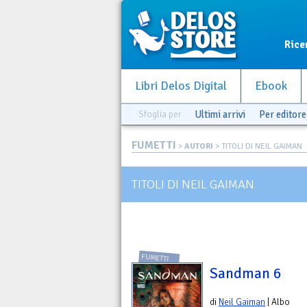
Rice
Libri Delos Digital
Ebook
Sfoglia per
Ultimi arrivi
Per editore
FUMETTI
>
AUTORI
> TITOLI DI NEIL GAIMAN
TITOLI DI NEIL GAIMAN
FUMETTI
Sandman 6
di
Neil Gaiman
| Albo