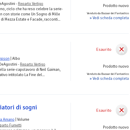
DeAgostini -
Reparto Vertigo
Prodotto nuovo
gno, ciclo che ha reso celebre la serie-
Venduto da Bazaar del Fantastico
n con storie come Un Sogno di Mille
» Vedi scheda completa
 di Mezza Estate e Facade, racconti...
Esaurito
ompson
| Albo
 DeAgostini -
Reparto Vertigo
Prodotto nuovo
ella serie-capolavoro di Neil Gaiman,
Venduto da Bazaar del Fantastico
ativo intitolato La Fine del...
» Vedi scheda completa
atori di sogni
Esaurito
ka Amano
| Volume
parto Fumetti
Prodotto nuovo