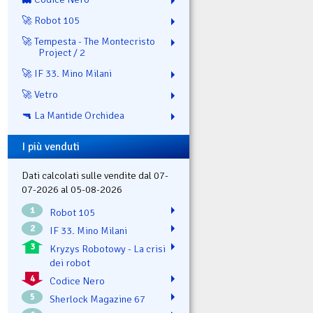
🚀 Robot 105
🚀 Tempesta - The Montecristo
Project / 2
🚀 IF 33. Mino Milani
🚀 Vetro
🔫 La Mantide Orchidea
I più venduti
Dati calcolati sulle vendite dal 07-
07-2026 al 05-08-2026
1
Robot 105
2
IF 33. Mino Milani
3
Kryzys Robotowy - La crisi
dei robot
4
Codice Nero
5
Sherlock Magazine 67