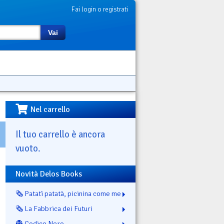
Fai login o registrati
Vai
Nel carrello
Il tuo carrello è ancora
vuoto.
Novità Delos Books
🗞️ Patatì patatà, picinina come me
🗞️ La Fabbrica dei Futuri
👻 Codice Nero