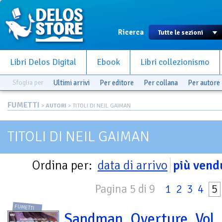
Ricerca
Libri Delos Digital
Ebook
Libri collezionismo
Sfoglia per
Ultimi arrivi
Per editore
Per collana
Per autore
FUMETTI
>
AUTORI
> TITOLI DI NEIL GAIMAN
TITOLI DI NEIL GAIMAN
Ordina per:
data di arrivo
più vend
Pagina 5 di 9
1
2
3
4
5
FUMETTI
Sandman. Overture. Vol.