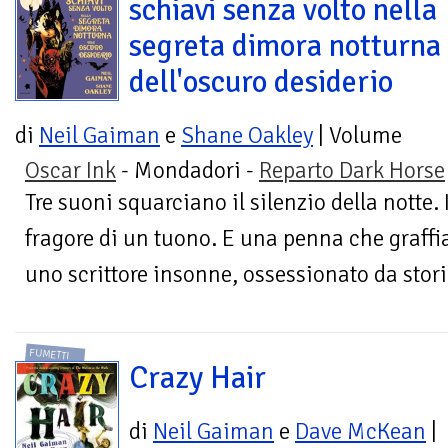
schiavi senza volto nella
segreta dimora notturna
dell'oscuro desiderio
di
Neil Gaiman
e
Shane Oakley
| Volume
Oscar Ink
- Mondadori -
Reparto Dark Horse
Tre suoni squarciano il silenzio della notte. 
fragore di un tuono. E una penna che graffi
uno scrittore insonne, ossessionato da storie
FUMETTI
Crazy Hair
di
Neil Gaiman
e
Dave McKean
|