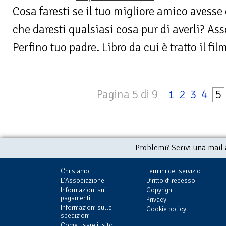
Cosa faresti se il tuo migliore amico avesse 
che daresti qualsiasi cosa pur di averli? As
Perfino tuo padre. Libro da cui è tratto il film
Pagina 5 di 9
1
2
3
4
5
Problemi? Scrivi una mail
Chi siamo
Termini del servizio
L'Associazione
Diritto di recesso
Informazioni sui
Copyright
pagamenti
Privacy
Informazioni sulle
Cookie policy
spedizioni
Come usare il sito