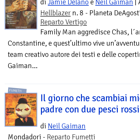
di
Jamie Delano
e
Neil Gaiman
| 
Hellblazer
n. 8 - Planeta DeAgosti
Reparto Vertigo
Family Man aggredisce Chas, l´a
Constantine, e quest’ultimo vive un’avventur
team creativo autore dei testi e delle coper
Gaiman...
FUMETTI
Il giorno che scambiai m
padre con due pesci rossi
di
Neil Gaiman
Mondadori -
Reparto Fumetti