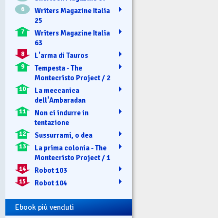
6
Writers Magazine Italia
25
7
Writers Magazine Italia
63
8
L'arma di Tauros
9
Tempesta - The
Montecristo Project / 2
10
La meccanica
dell'Ambaradan
11
Non ci indurre in
tentazione
12
Sussurrami, o dea
13
La prima colonia - The
Montecristo Project / 1
14
Robot 103
15
Robot 104
Ebook più venduti