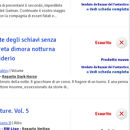
Venduto da Bazaar del Fantastico
a di presentarvi il secondo, imperdibile
» Vedi scheda completa
eil Gaiman. Continuate il vostro viaggio
n la compagnia di esseri fatati e...
te degli schiavi senza
Esaurito
greta dimora notturna
iderio
Prodotto nuovo
Venduto da Bazaar del Fantastico
akley
| Volume
» Vedi scheda completa
 -
Reparto Dark Horse
lenzio della notte. Il gracchiare di un corvo. Il fragore di un tuono. E una penna
ittore insonne, ossessionato da storie di...
ure. Vol. 5
Esaurito
liams III
| Albo
5 - RW-Lion -
Reparto Vertigo