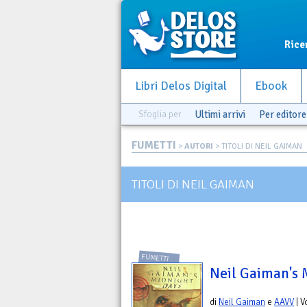
Rice
Libri Delos Digital
Ebook
Sfoglia per
Ultimi arrivi
Per editore
FUMETTI
>
AUTORI
> TITOLI DI NEIL GAIMAN
TITOLI DI NEIL GAIMAN
FUMETTI
Neil Gaiman's 
di
Neil Gaiman
e
AAVV
| 