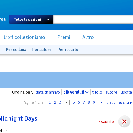
rca
Libri collezionismo
Premi
Altro
Per collana
Per autore
Per reparto
Ordina per:
data di arrivo
più venduti
titolo
autore
uscita
Pagina 4 di 9
1
2
3
4
5
6
7
8
9
indietro
avanti
Midnight Days
Esaurito
Volume