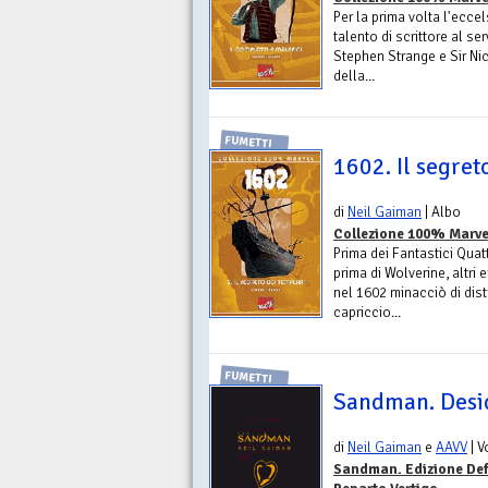
Per la prima volta l'ecce
talento di scrittore al se
Stephen Strange e Sir Ni
della...
FUMETTI
1602. Il segret
di
Neil Gaiman
| Albo
Collezione 100% Marve
Prima dei Fantastici Qua
prima di Wolverine, altri
nel 1602 minacciò di dist
capriccio...
FUMETTI
Sandman. Desi
di
Neil Gaiman
e
AAVV
| 
Sandman. Edizione Def