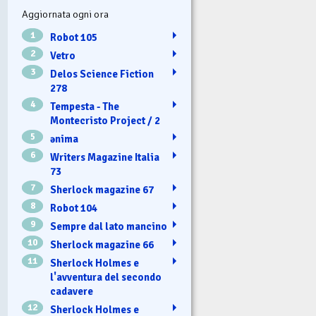
Aggiornata ogni ora
1
Robot 105
2
Vetro
3
Delos Science Fiction
278
4
Tempesta - The
Montecristo Project / 2
5
ənima
6
Writers Magazine Italia
73
7
Sherlock magazine 67
8
Robot 104
9
Sempre dal lato mancino
10
Sherlock magazine 66
11
Sherlock Holmes e
l'avventura del secondo
cadavere
12
Sherlock Holmes e