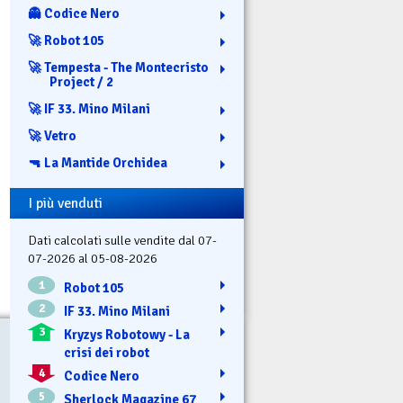
👻 Codice Nero
🚀 Robot 105
🚀 Tempesta - The Montecristo
Project / 2
🚀 IF 33. Mino Milani
🚀 Vetro
🔫 La Mantide Orchidea
I più venduti
Dati calcolati sulle vendite dal 07-
07-2026 al 05-08-2026
1
Robot 105
2
IF 33. Mino Milani
3
Kryzys Robotowy - La
crisi dei robot
4
Codice Nero
5
Sherlock Magazine 67