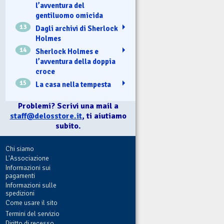
l’avventura del
gentiluomo omicida
13
Dagli archivi di Sherlock
Holmes
14
Sherlock Holmes e
l’avventura della doppia
croce
15
La casa nella tempesta
Problemi? Scrivi una mail a
staff@delosstore.it
, ti aiutiamo
subito.
Chi siamo
L'Associazione
Informazioni sui
pagamenti
Informazioni sulle
spedizioni
Come usare il sito
Termini del servizio
Diritto di recesso