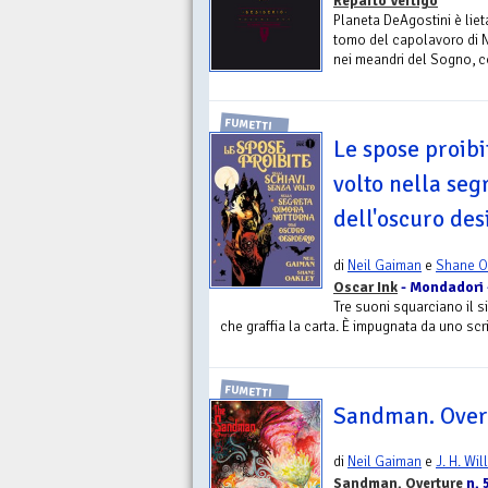
Reparto Vertigo
Planeta DeAgostini è liet
tomo del capolavoro di N
nei meandri del Sogno, co
FUMETTI
Le spose proibi
volto nella se
dell'oscuro des
di
Neil Gaiman
e
Shane O
Oscar Ink
- Mondadori
Tre suoni squarciano il si
che graffia la carta. È impugnata da uno scr
FUMETTI
Sandman. Overt
di
Neil Gaiman
e
J. H. Wil
Sandman. Overture
n. 