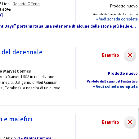
-Lion -
Reparto Offerte
Prodotto nuovo
O 40%
Venduto da Bazaar del Fantastico
o]
» Vedi scheda completa
 Days" porta in Italia una selezione di alcune delle storie più belle e...
e del decennale
Esaurito
o Marvel Comics
Prodotto nuovo
 torna Marvel 1602 in un’edizione
Venduto da Bazaar del Fantastico
inediti. Dal genio di Neil Gaiman
» Vedi scheda completa
 Coraline) la nascita di un nuovo
i e malefici
Esaurito
l. 1602
n. 1 - Panini Comics