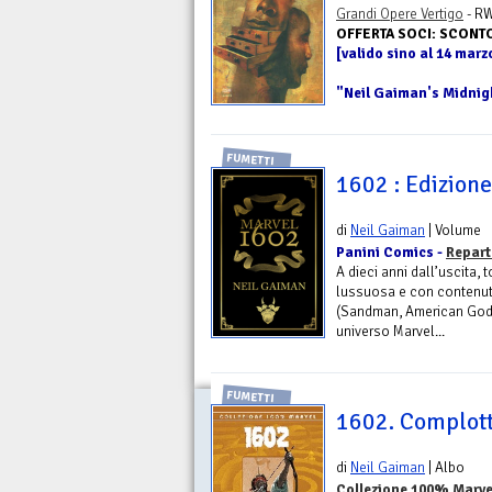
Grandi Opere Vertigo
- RW
OFFERTA SOCI: SCONT
[valido sino al 14 marz
"Neil Gaiman's Midnight
FUMETTI
1602 : Edizion
di
Neil Gaiman
| Volume
Panini Comics -
Repart
A dieci anni dall’uscita,
lussuosa e con contenuti 
(Sandman, American Gods,
universo Marvel...
FUMETTI
1602. Complott
di
Neil Gaiman
| Albo
Collezione 100% Marve