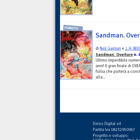
FUMETTI
Sandman. Overt
di
Neil Gaiman
e
J. H. Wil
Sandman. Overture
n. 
Ultimo imperdibile numero
anni! Il gran finale di O
follia che porterà a conc
alla...
Delos Digital srl
Partita Iva 08232950967
Progetto e sviluppo: