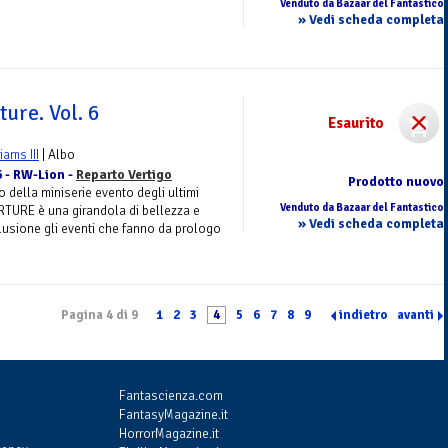
Venduto da Bazaar del Fantastico
» Vedi scheda completa
ure. Vol. 6
Esaurito
liams III
| Albo
6 - RW-Lion -
Reparto Vertigo
Prodotto nuovo
 della miniserie evento degli ultimi
Venduto da Bazaar del Fantastico
VERTURE è una girandola di bellezza e
» Vedi scheda completa
lusione gli eventi che fanno da prologo
Pagina 4 di 9
1
2
3
4
5
6
7
8
9
indietro
avanti
Fantascienza.com
FantasyMagazine.it
HorrorMagazine.it