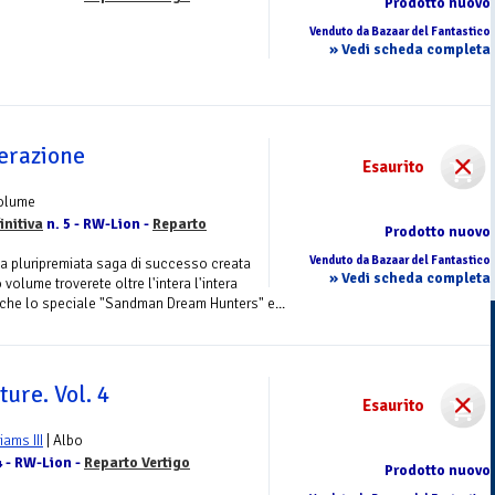
Prodotto nuovo
Venduto da Bazaar del Fantastico
» Vedi scheda completa
erazione
Esaurito
Volume
initiva
n. 5 - RW-Lion -
Reparto
Prodotto nuovo
Venduto da Bazaar del Fantastico
la pluripremiata saga di successo creata
» Vedi scheda completa
volume troverete oltre l'intera l'intera
nche lo speciale "Sandman Dream Hunters" e...
ure. Vol. 4
Esaurito
liams III
| Albo
4 - RW-Lion -
Reparto Vertigo
Prodotto nuovo