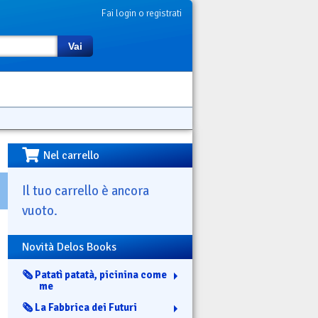
Fai login o registrati
Vai
Nel carrello
Il tuo carrello è ancora
vuoto.
Novità Delos Books
🗞️ Patatì patatà, picinina come
me
🗞️ La Fabbrica dei Futuri