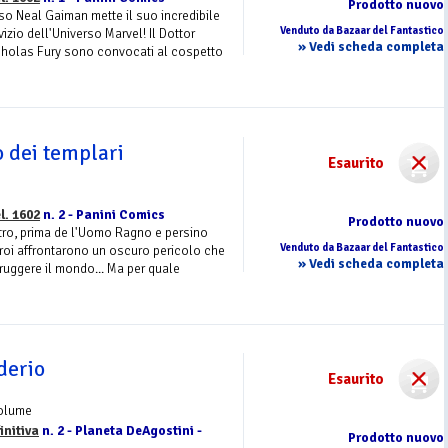
Prodotto nuovo
lso Neal Gaiman mette il suo incredibile
Venduto da Bazaar del Fantastico
rvizio dell'Universo Marvel! Il Dottor
» Vedi scheda completa
cholas Fury sono convocati al cospetto
o dei templari
Esaurito
l. 1602
n. 2 - Panini Comics
Prodotto nuovo
ttro, prima de l'Uomo Ragno e persino
Venduto da Bazaar del Fantastico
 eroi affrontarono un oscuro pericolo che
» Vedi scheda completa
ruggere il mondo... Ma per quale
derio
Esaurito
Volume
initiva
n. 2 - Planeta DeAgostini -
Prodotto nuovo