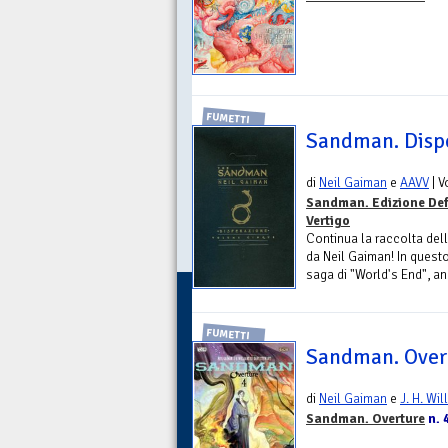
FUMETTI
Sandman. Disp
di
Neil Gaiman
e
AAVV
| 
Sandman. Edizione Def
Vertigo
Continua la raccolta del
da Neil Gaiman! In questo 
saga di "World's End", a
FUMETTI
Sandman. Overt
di
Neil Gaiman
e
J. H. Wil
Sandman. Overture
n. 