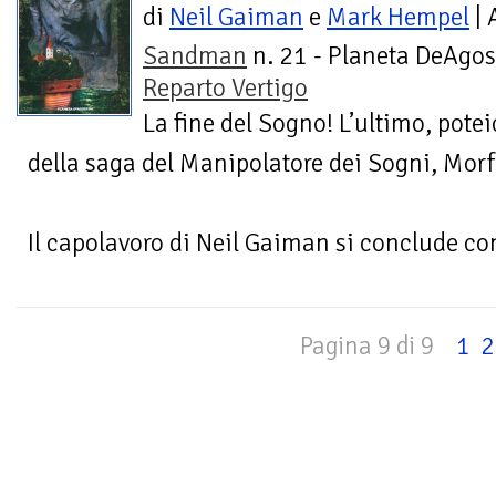
di
Neil Gaiman
e
Mark Hempel
| 
Sandman
n. 21 - Planeta DeAgost
Reparto Vertigo
La fine del Sogno! L’ultimo, pote
della saga del Manipolatore dei Sogni, Morf
Il capolavoro di Neil Gaiman si conclude con
Pagina 9 di 9
1
2