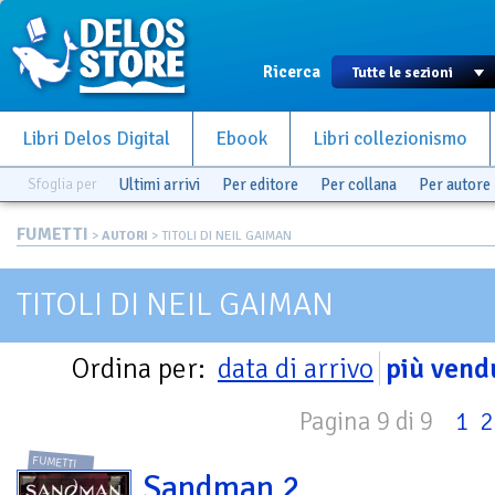
Ricerca
Libri Delos Digital
Ebook
Libri collezionismo
Sfoglia per
Ultimi arrivi
Per editore
Per collana
Per autore
FUMETTI
>
AUTORI
> TITOLI DI NEIL GAIMAN
TITOLI DI NEIL GAIMAN
Ordina per:
data di arrivo
più vend
Pagina 9 di 9
1
2
FUMETTI
Sandman 2