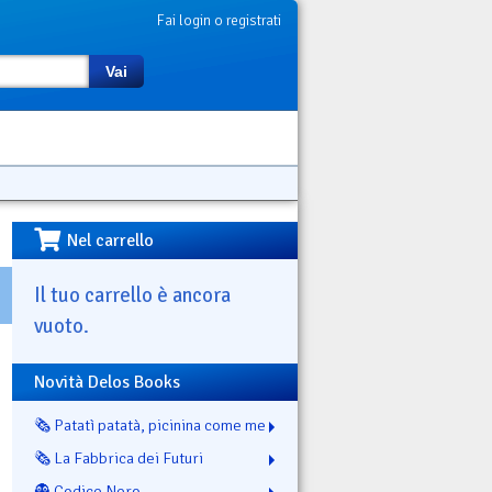
Fai login o registrati
Vai
Nel carrello
Il tuo carrello è ancora
vuoto.
Novità Delos Books
🗞️ Patatì patatà, picinina come me
🗞️ La Fabbrica dei Futuri
👻 Codice Nero