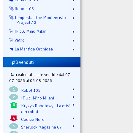
🚀 Robot 105
🚀 Tempesta - The Montecristo
Project / 2
🚀 IF 33. Mino Milani
🚀 Vetro
🔫 La Mantide Orchidea
I più venduti
Dati calcolati sulle vendite dal 07-
07-2026 al 05-08-2026
1
Robot 105
2
IF 33. Mino Milani
3
Kryzys Robotowy - La crisi
dei robot
4
Codice Nero
5
Sherlock Magazine 67