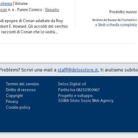
ushema
| Volume
onan
n. 4 - Panini Comics -
Reparto
Prodotto nuovo
Venduto da Bazaar del Fantastico
andi epopee di Conan adattate da Roy
» Vedi scheda completa
bert E. Howard. Gli accoliti del cerchio
 racconti di Conan che lo vedrà...
Problemi? Scrivi una mail a
staff@delosstore.it
, ti aiutiamo subito
Termini del servizio
Delos Digital srl
Diritto di recesso
Partita Iva 08232950967
Copyright
Progetto e sviluppo:
SSWA Silvio Sosio Web Agency
Privacy
Cookie policy