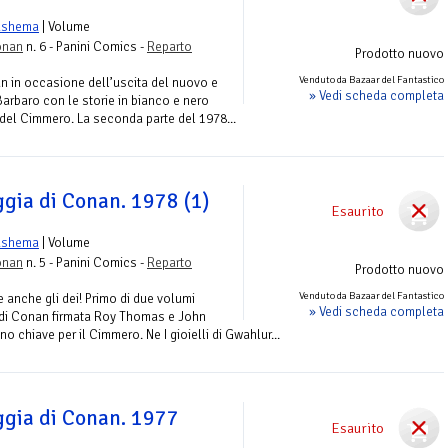
ushema
| Volume
onan
n. 6 - Panini Comics -
Reparto
Prodotto nuovo
Venduto da Bazaar del Fantastico
n in occasione dell’uscita del nuovo e
» Vedi scheda completa
 Barbaro con le storie in bianco e nero
 del Cimmero. La seconda parte del 1978...
ggia di Conan. 1978 (1)
Esaurito
ushema
| Volume
onan
n. 5 - Panini Comics -
Reparto
Prodotto nuovo
Venduto da Bazaar del Fantastico
 anche gli dei! Primo di due volumi
» Vedi scheda completa
 di Conan firmata Roy Thomas e John
 chiave per il Cimmero. Ne I gioielli di Gwahlur...
ggia di Conan. 1977
Esaurito