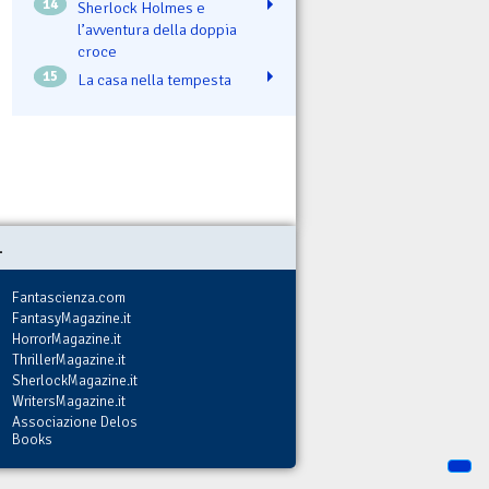
14
Sherlock Holmes e
l’avventura della doppia
croce
15
La casa nella tempesta
.
Fantascienza.com
FantasyMagazine.it
HorrorMagazine.it
ThrillerMagazine.it
SherlockMagazine.it
WritersMagazine.it
Associazione Delos
Books