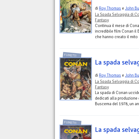
di
Roy Thomas
e
John B
La Spada Selvaggia di C
Fantasy
Continua il mese di Cona
incredibile film Conan il
che hanno creato il mito
FUMETTI
La spada selva
di
Roy Thomas
e
John B
La Spada Selvaggia di C
Fantasy
La spada di Conan uccide
dedicati alla produzione
Buscema del 1978, un anno
FUMETTI
La spada selva