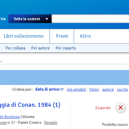
rca
Libri collezionismo
Premi
Altro
Per collana
Per autore
Per reparto
MA
Ordina per:
data di arrivo
più venduti
titolo
autore
uscita
ggia di Conan. 1984 (1)
Esaurito
hn Bushema
| Volume
onan
n. 17 - Panini Comics -
Reparto
Prodotto nuovo