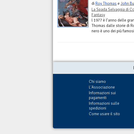
di
Roy Thomas
e
John B
La Spada Selvaggia di C
Fantasy
l 1977 è l’anno delle gr
Thomas dalle storie di Ro
nero è uno dei più famosi
Chi siamo
L'Associazione
Informazioni sui
pagamenti
Informazioni sulle
spedizioni
Come usare il sito