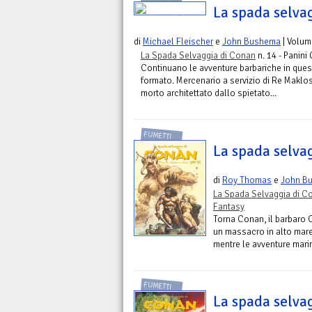
La spada selva
di
Michael Fleischer
e
John Bushema
| Volum
La Spada Selvaggia di Conan
n. 14 - Panini
Continuano le avventure barbariche in quest
formato. Mercenario a servizio di Re Maklo
morto architettato dallo spietato...
FUMETTI
La spada selva
di
Roy Thomas
e
John B
La Spada Selvaggia di C
Fantasy
Torna Conan, il barbaro
un massacro in alto mare
mentre le avventure mari
FUMETTI
La spada selva