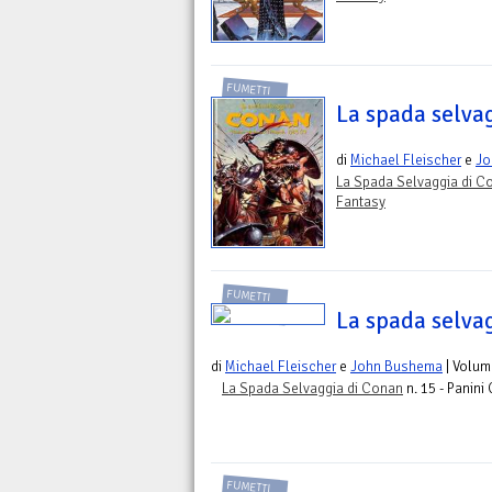
FUMETTI
La spada selva
di
Michael Fleischer
e
Jo
La Spada Selvaggia di C
Fantasy
FUMETTI
La spada selva
di
Michael Fleischer
e
John Bushema
| Volum
La Spada Selvaggia di Conan
n. 15 - Panini
FUMETTI