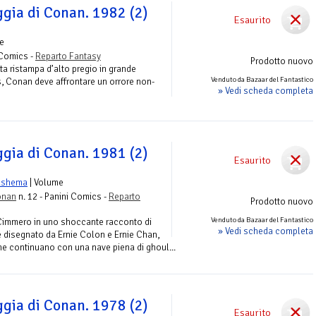
ggia di Conan. 1982 (2)
Esaurito
e
 Comics -
Reparto Fantasy
Prodotto nuovo
a ristampa d’alto pregio in grande
Venduto da Bazaar del Fantastico
s, Conan deve affrontare un orrore non-
» Vedi scheda completa
ggia di Conan. 1981 (2)
Esaurito
ushema
| Volume
onan
n. 12 - Panini Comics -
Reparto
Prodotto nuovo
Venduto da Bazaar del Fantastico
 Cimmero in uno shoccante racconto di
» Vedi scheda completa
 disegnato da Ernie Colon e Ernie Chan,
ne continuano con una nave piena di ghoul...
ggia di Conan. 1978 (2)
Esaurito