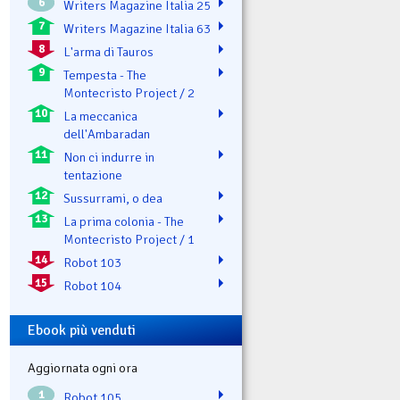
6
Writers Magazine Italia 25
7
Writers Magazine Italia 63
8
L'arma di Tauros
9
Tempesta - The
Montecristo Project / 2
10
La meccanica
dell'Ambaradan
11
Non ci indurre in
tentazione
12
Sussurrami, o dea
13
La prima colonia - The
Montecristo Project / 1
14
Robot 103
15
Robot 104
Ebook più venduti
Aggiornata ogni ora
1
Robot 105