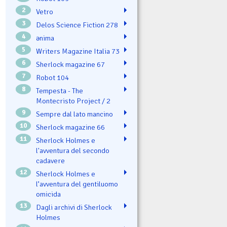
2
Vetro
3
Delos Science Fiction 278
4
ənima
5
Writers Magazine Italia 73
6
Sherlock magazine 67
7
Robot 104
8
Tempesta - The
Montecristo Project / 2
9
Sempre dal lato mancino
10
Sherlock magazine 66
11
Sherlock Holmes e
l'avventura del secondo
cadavere
12
Sherlock Holmes e
l’avventura del gentiluomo
omicida
13
Dagli archivi di Sherlock
Holmes