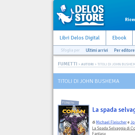
Rice
Libri Delos Digital
Ebook
Sfoglia per
Ultimi arrivi
Per editore
FUMETTI
>
AUTORI
> TITOLI DI JOHN BUSHE
TITOLI DI JOHN BUSHEMA
FUMETTI
La spada selva
di
Michael Fleischer
e
Jo
La Spada Selvaggia di C
Fantasy