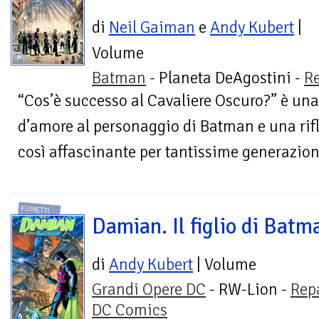
di
Neil Gaiman
e
Andy Kubert
|
Volume
Batman
- Planeta DeAgostini -
R
“Cos’è successo al Cavaliere Oscuro?” è una
d’amore al personaggio di Batman e una rifl
così affascinante per tantissime generazioni
FUMETTI
Damian. Il figlio di Batm
di
Andy Kubert
| Volume
Grandi Opere DC
- RW-Lion -
Rep
DC Comics