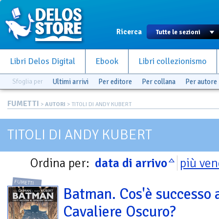
Ricerca
Libri Delos Digital
Ebook
Libri collezionismo
Sfoglia per
Ultimi arrivi
Per editore
Per collana
Per autore
FUMETTI
>
AUTORI
> TITOLI DI ANDY KUBERT
TITOLI DI ANDY KUBERT
Ordina per:
data di arrivo
più ven
FUMETTI
Batman. Cos'è successo 
Cavaliere Oscuro?