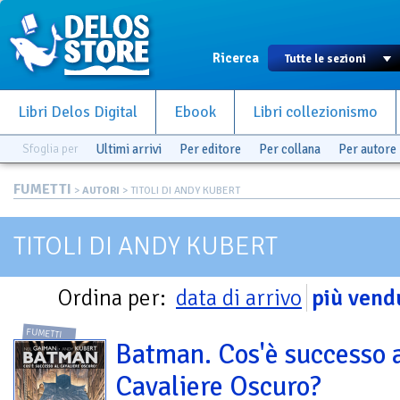
Ricerca
Libri Delos Digital
Ebook
Libri collezionismo
Sfoglia per
Ultimi arrivi
Per editore
Per collana
Per autore
FUMETTI
>
AUTORI
> TITOLI DI ANDY KUBERT
TITOLI DI ANDY KUBERT
Ordina per:
data di arrivo
più vend
FUMETTI
Batman. Cos'è successo 
Cavaliere Oscuro?