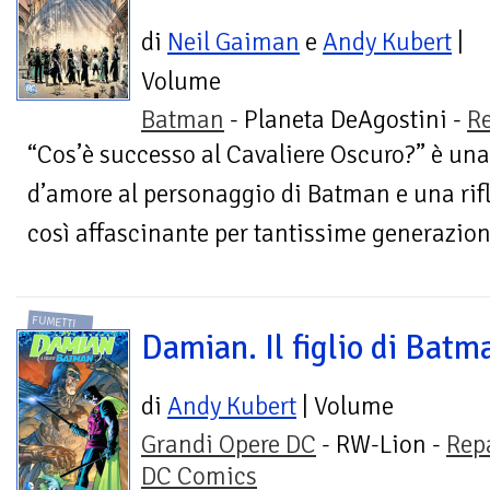
di
Neil Gaiman
e
Andy Kubert
|
Volume
Batman
- Planeta DeAgostini -
R
“Cos’è successo al Cavaliere Oscuro?” è una
d’amore al personaggio di Batman e una rifl
così affascinante per tantissime generazioni
FUMETTI
Damian. Il figlio di Batm
di
Andy Kubert
| Volume
Grandi Opere DC
- RW-Lion -
Rep
DC Comics