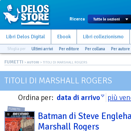
Ricerca
Libri Delos Digital
Ebook
Libri collezionismo
Sfoglia per
Ultimi arrivi
Per editore
Per collana
Per autore
FUMETTI
>
AUTORI
> TITOLI DI MARSHALL ROGERS
TITOLI DI MARSHALL ROGERS
Ordina per:
data di arrivo
più ven
FUMETTI
Batman di Steve Engleha
Marshall Rogers