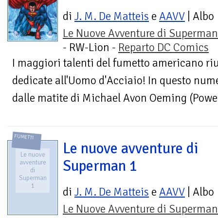
di
J. M. De Matteis
e
AAVV
| Albo
Le Nuove Avventure di Superman
- RW-Lion -
Reparto DC Comics
I maggiori talenti del fumetto americano ri
dedicate all'Uomo d'Acciaio! In questo numer
dalle matite di Michael Avon Oeming (Powers
FUMETTI
Le nuove avventure di
Le nuove
Superman 1
avventure
di
Superman
1
di
J. M. De Matteis
e
AAVV
| Albo
Le Nuove Avventure di Superman