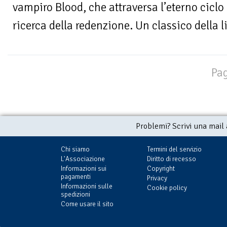
vampiro Blood, che attraversa l’eterno ciclo d
ricerca della redenzione. Un classico della li
Pag
Problemi? Scrivi una mail
Chi siamo
Termini del servizio
L'Associazione
Diritto di recesso
Informazioni sui
Copyright
pagamenti
Privacy
Informazioni sulle
Cookie policy
spedizioni
Come usare il sito