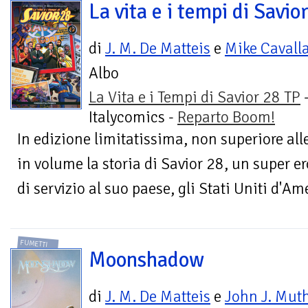
La vita e i tempi di Savio
di
J. M. De Matteis
e
Mike Cavall
Albo
La Vita e i Tempi di Savior 28 TP
Italycomics -
Reparto Boom!
In edizione limitatissima, non superiore all
in volume la storia di Savior 28, un super 
di servizio al suo paese, gli Stati Uniti d'Ame
FUMETTI
Moonshadow
di
J. M. De Matteis
e
John J. Mut