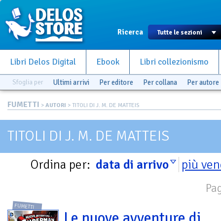
Ricerca
Libri Delos Digital
Ebook
Libri collezionismo
Sfoglia per
Ultimi arrivi
Per editore
Per collana
Per autore
FUMETTI
>
AUTORI
> TITOLI DI J. M. DE MATTEIS
TITOLI DI J. M. DE MATTEIS
Ordina per:
data di arrivo
più ven
Pag
FUMETTI
Le nuove avventure di