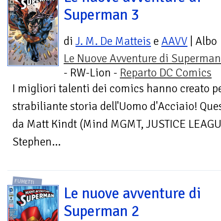
Superman 3
di
J. M. De Matteis
e
AAVV
| Albo
Le Nuove Avventure di Superman
- RW-Lion -
Reparto DC Comics
I migliori talenti dei comics hanno creato 
strabiliante storia dell'Uomo d'Acciaio! Que
da Matt Kindt (Mind MGMT, JUSTICE LEAG
Stephen...
FUMETTI
Le nuove avventure di
Superman 2