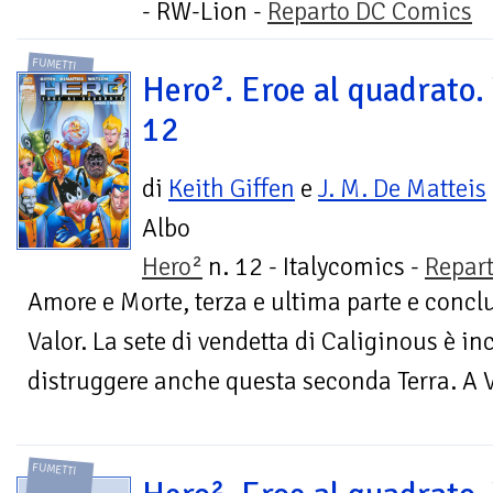
- RW-Lion -
Reparto DC Comics
FUMETTI
Hero². Eroe al quadrato. 
12
di
Keith Giffen
e
J. M. De Matteis
Albo
Hero²
n. 12 - Italycomics -
Repar
Amore e Morte, terza e ultima parte e concl
Valor. La sete di vendetta di Caliginous è i
distruggere anche questa seconda Terra. A V
FUMETTI