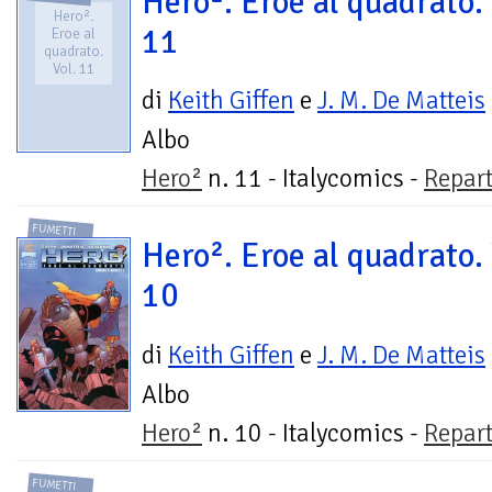
Hero². Eroe al quadrato. 
Hero².
11
Eroe al
quadrato.
Vol. 11
di
Keith Giffen
e
J. M. De Matteis
Albo
Hero²
n. 11 - Italycomics -
Repar
FUMETTI
Hero². Eroe al quadrato. 
10
di
Keith Giffen
e
J. M. De Matteis
Albo
Hero²
n. 10 - Italycomics -
Repar
FUMETTI