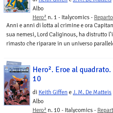
Albo
Hero²
n. 1 - Italycomics -
Repart
Anni e anni di lotta al crimine e ora Capita
sua nemesi, Lord Caliginous, ha distrutto l’i
rimasto che riparare in un universo parallelo
FUMETTI
Hero². Eroe al quadrato. 
10
di
Keith Giffen
e
J. M. De Matteis
Albo
Hero²
n. 10 - Italycomics -
Repar