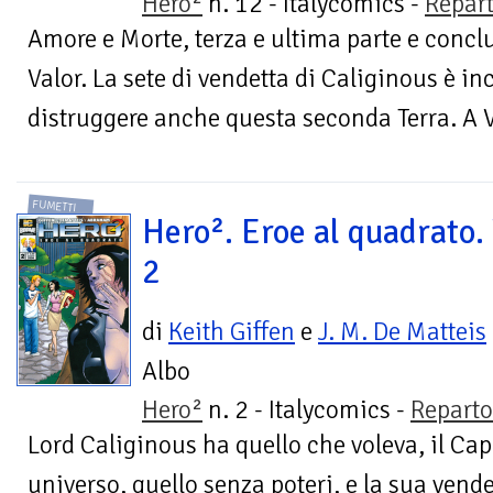
Hero²
n. 12 - Italycomics -
Repar
Amore e Morte, terza e ultima parte e concl
Valor. La sete di vendetta di Caliginous è i
distruggere anche questa seconda Terra. A V
FUMETTI
Hero². Eroe al quadrato. 
2
di
Keith Giffen
e
J. M. De Matteis
Albo
Hero²
n. 2 - Italycomics -
Repart
Lord Caliginous ha quello che voleva, il Cap
universo, quello senza poteri, e la sua vendet