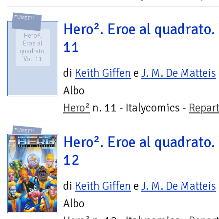
FUMETTI
Hero². Eroe al quadrato. 
Hero².
11
Eroe al
quadrato.
Vol. 11
di
Keith Giffen
e
J. M. De Matteis
Albo
Hero²
n. 11 - Italycomics -
Repar
FUMETTI
Hero². Eroe al quadrato. 
12
di
Keith Giffen
e
J. M. De Matteis
Albo