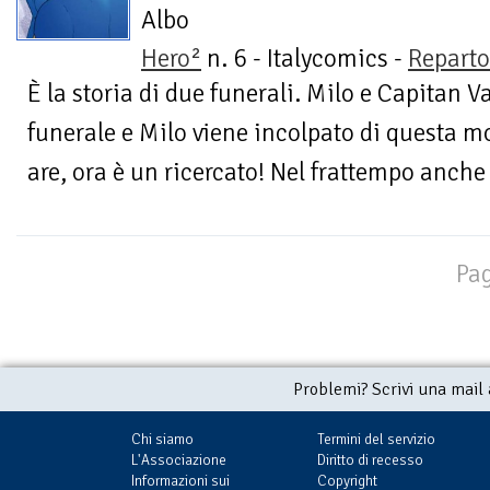
Albo
Hero²
n. 6 - Italycomics -
Repart
È la storia di due funerali. Milo e Capitan 
funerale e Milo viene incolpato di questa m
are, ora è un ricercato! Nel frattempo anche
Pag
Problemi? Scrivi una mail
Chi siamo
Termini del servizio
L'Associazione
Diritto di recesso
Informazioni sui
Copyright