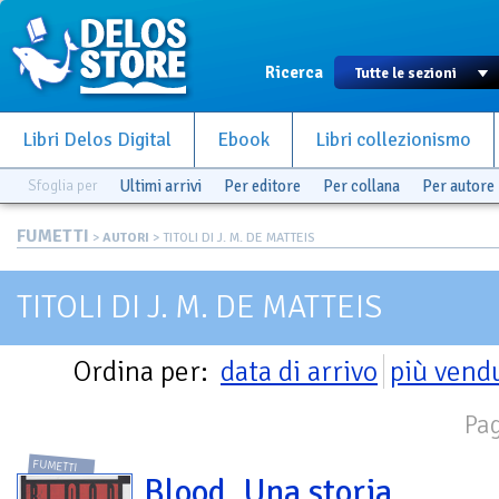
Ricerca
Libri Delos Digital
Ebook
Libri collezionismo
Sfoglia per
Ultimi arrivi
Per editore
Per collana
Per autore
FUMETTI
>
AUTORI
> TITOLI DI J. M. DE MATTEIS
TITOLI DI J. M. DE MATTEIS
Ordina per:
data di arrivo
più vend
Pag
FUMETTI
Blood. Una storia