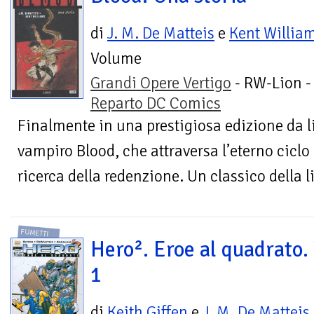
di
J. M. De Matteis
e
Kent Willia
Volume
Grandi Opere Vertigo
- RW-Lion -
Reparto DC Comics
Finalmente in una prestigiosa edizione da li
vampiro Blood, che attraversa l’eterno ciclo d
ricerca della redenzione. Un classico della li
FUMETTI
Hero². Eroe al quadrato. 
1
di
Keith Giffen
e
J. M. De Matteis