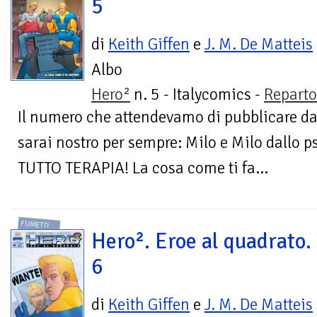
5
di
Keith Giffen
e
J. M. De Matteis
Albo
Hero²
n. 5 - Italycomics -
Repart
Il numero che attendevamo di pubblicare dall
sarai nostro per sempre: Milo e Milo dallo 
TUTTO TERAPIA! La cosa come ti fa...
FUMETTI
Hero². Eroe al quadrato. 
6
di
Keith Giffen
e
J. M. De Matteis