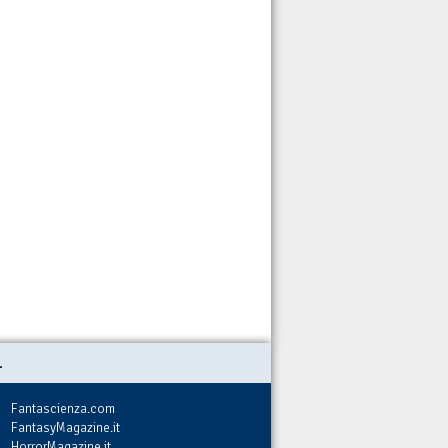
.
Fantascienza.com
FantasyMagazine.it
HorrorMagazine.it