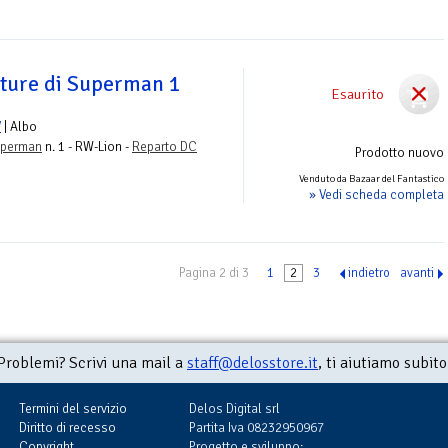
ture di Superman 1
Esaurito
V
| Albo
uperman
n. 1 - RW-Lion -
Reparto DC
Prodotto nuovo
Venduto da Bazaar del Fantastico
» Vedi scheda completa
Pagina 2 di 3
1
2
3
indietro
avanti
Problemi? Scrivi una mail a
staff@delosstore.it
, ti aiutiamo subito
Termini del servizio
Delos Digital srl
Diritto di recesso
Partita Iva 08232950967
Copyright
Progetto e sviluppo: