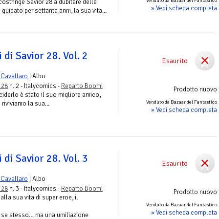
Venduto da Bazaar del Fantastico
ostringe Savior 28 a dubitare delle
» Vedi scheda completa
uidato per settanta anni, la sua vita...
i di Savior 28. Vol. 2
Esaurito
 Cavallaro
| Albo
r 28
n. 2 - Italycomics -
Reparto Boom!
Prodotto nuovo
ciderlo è stato il suo migliore amico,
Venduto da Bazaar del Fantastico
 riviviamo la sua...
» Vedi scheda completa
i di Savior 28. Vol. 3
Esaurito
 Cavallaro
| Albo
r 28
n. 3 - Italycomics -
Reparto Boom!
Prodotto nuovo
lla sua vita di super eroe, il
Venduto da Bazaar del Fantastico
» Vedi scheda completa
re se stesso… ma una umiliazione