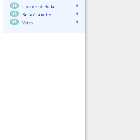
13
L'orrore di Buda
14
Bella è la notte
15
Vetro