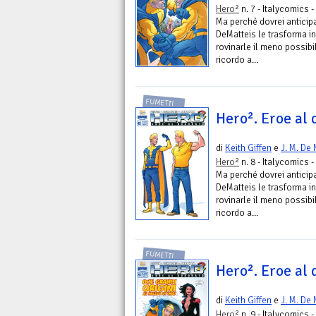
Hero²
n. 7 - Italycomics -
Ma perché dovrei anticipa
DeMatteis le trasforma in
rovinarle il meno possibi
ricordo a...
FUMETTI
Hero². Eroe al 
di
Keith Giffen
e
J. M. De 
Hero²
n. 8 - Italycomics -
Ma perché dovrei anticipa
DeMatteis le trasforma in
rovinarle il meno possibi
ricordo a...
FUMETTI
Hero². Eroe al 
di
Keith Giffen
e
J. M. De 
Hero²
n. 9 - Italycomics -