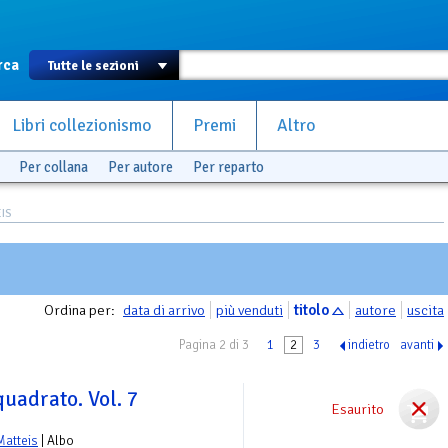
rca
Libri collezionismo
Premi
Altro
Per collana
Per autore
Per reparto
EIS
Ordina per:
data di arrivo
più venduti
titolo
autore
uscita
Pagina 2 di 3
1
2
3
indietro
avanti
quadrato. Vol. 7
Esaurito
Matteis
| Albo