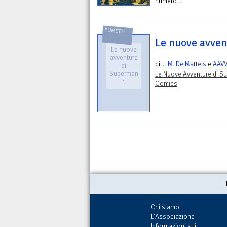
numero...
FUMETTI
Le nuove avven
Le nuove
avventure
di
J. M. De Matteis
e
AAV
di
Superman
Le Nuove Avventure di S
1
Comics
Chi siamo
L'Associazione
Informazioni sui