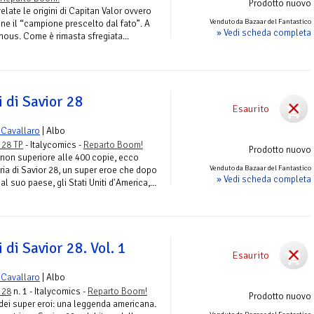
Prodotto nuovo
elate le origini di Capitan Valor ovvero
Venduto da Bazaar del Fantastico
ne il “campione prescelto dal fato”. A
» Vedi scheda completa
inous. Come è rimasta sfregiata...
i di Savior 28
Esaurito
 Cavallaro
| Albo
r 28 TP
- Italycomics -
Reparto Boom!
Prodotto nuovo
, non superiore alle 400 copie, ecco
Venduto da Bazaar del Fantastico
ria di Savior 28, un super eroe che dopo
» Vedi scheda completa
al suo paese, gli Stati Uniti d'America,...
i di Savior 28. Vol. 1
Esaurito
 Cavallaro
| Albo
r 28
n. 1 - Italycomics -
Reparto Boom!
Prodotto nuovo
e dei super eroi: una leggenda americana.