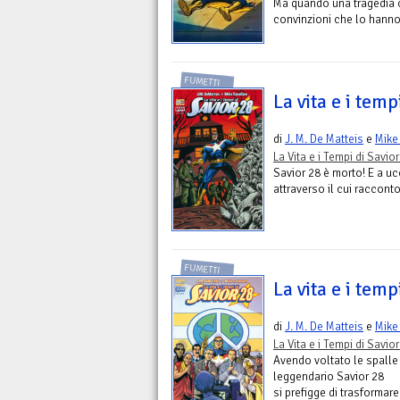
Ma quando una tragedia c
convinzioni che lo hanno g
FUMETTI
La vita e i temp
di
J. M. De Matteis
e
Mike
La Vita e i Tempi di Savio
Savior 28 è morto! E a uc
attraverso il cui racconto
FUMETTI
La vita e i temp
di
J. M. De Matteis
e
Mike
La Vita e i Tempi di Savio
Avendo voltato le spalle a
leggendario Savior 28
si prefigge di trasforma