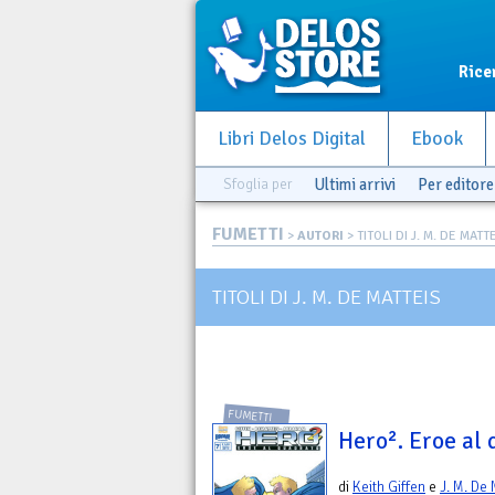
Rice
Libri Delos Digital
Ebook
Sfoglia per
Ultimi arrivi
Per editore
FUMETTI
>
AUTORI
> TITOLI DI J. M. DE MATT
TITOLI DI J. M. DE MATTEIS
FUMETTI
Hero². Eroe al 
di
Keith Giffen
e
J. M. De 