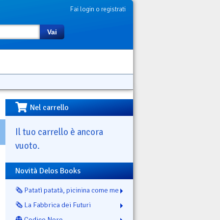
Fai login o registrati
Vai
Nel carrello
Il tuo carrello è ancora
vuoto.
Novità Delos Books
🗞️ Patatì patatà, picinina come me
🗞️ La Fabbrica dei Futuri
👻 Codice Nero