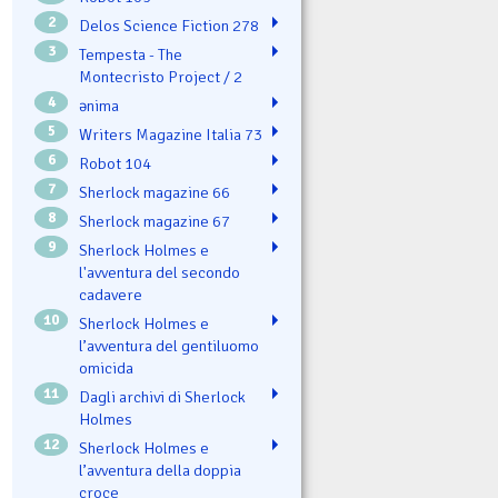
2
Delos Science Fiction 278
3
Tempesta - The
Montecristo Project / 2
4
ənima
5
Writers Magazine Italia 73
6
Robot 104
7
Sherlock magazine 66
8
Sherlock magazine 67
9
Sherlock Holmes e
l'avventura del secondo
cadavere
10
Sherlock Holmes e
l’avventura del gentiluomo
omicida
11
Dagli archivi di Sherlock
Holmes
12
Sherlock Holmes e
l’avventura della doppia
croce