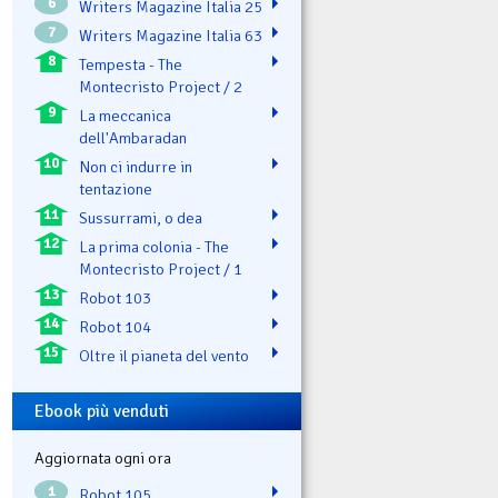
6
Writers Magazine Italia 25
7
Writers Magazine Italia 63
8
Tempesta - The
Montecristo Project / 2
9
La meccanica
dell'Ambaradan
10
Non ci indurre in
tentazione
11
Sussurrami, o dea
12
La prima colonia - The
Montecristo Project / 1
13
Robot 103
14
Robot 104
15
Oltre il pianeta del vento
Ebook più venduti
Aggiornata ogni ora
1
Robot 105