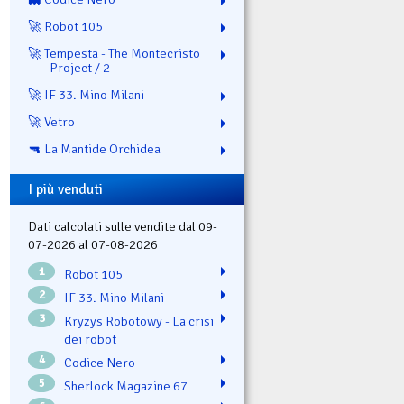
🚀 Robot 105
🚀 Tempesta - The Montecristo
Project / 2
🚀 IF 33. Mino Milani
🚀 Vetro
🔫 La Mantide Orchidea
I più venduti
Dati calcolati sulle vendite dal 09-
07-2026 al 07-08-2026
1
Robot 105
2
IF 33. Mino Milani
3
Kryzys Robotowy - La crisi
dei robot
4
Codice Nero
5
Sherlock Magazine 67