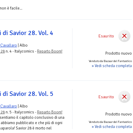
on è facile...
i di Savior 28. Vol. 4
Esaurito
 Cavallaro
| Albo
r 28
n. 4 - Italycomics -
Reparto Boom!
Prodotto nuovo
Venduto da Bazaar del Fantastico
» Vedi scheda completa
i di Savior 28. Vol. 5
Esaurito
 Cavallaro
| Albo
r 28
n. 5 - Italycomics -
Reparto Boom!
Prodotto nuovo
esentiamo il capitolo conclusivo di una
Venduto da Bazaar del Fantastico
e abbiamo pubblicato e che più di ogni
» Vedi scheda completa
ssaparola! Savior 28 è morto nel