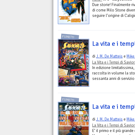
Due storie! Finalmente riv
di come Milo Stone diven
seguire l’origine di Calig
FUMETTI
La vita e i temp
di
J. M. De Matteis
e
Mike
La Vita e i Tempi di Savio
In edizione limitatissima
raccolta in volume la sto
sessanta anni di servizio 
FUMETTI
La vita e i temp
di
J. M. De Matteis
e
Mike
La Vita e i Tempi di Savio
E’ il primo e il più grand