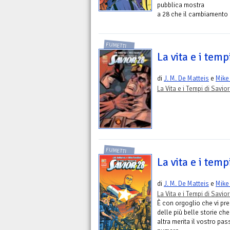
pubblica mostra
a 28 che il cambiamento n
FUMETTI
La vita e i temp
di
J. M. De Matteis
e
Mike
La Vita e i Tempi di Savio
FUMETTI
La vita e i temp
di
J. M. De Matteis
e
Mike
La Vita e i Tempi di Savio
È con orgoglio che vi pr
delle più belle storie ch
altra merita il vostro pa