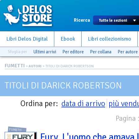
Ricerca
Libri Delos Digital
Ebook
Libri collezionismo
Sfoglia per
Ultimi arrivi
Per editore
Per collana
Per autore
FUMETTI
>
AUTORI
> TITOLI DI DARICK ROBERTSON
TITOLI DI DARICK ROBERTSON
Ordina per:
data di arrivo
più vend
Pagina 1
FUMETTI
Fury. L'uomo che amava 