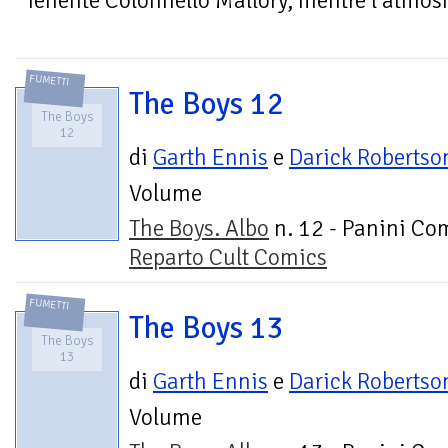
Tenente Colonnello Mallory, mentre l’atmosf
FUMETTI
The Boys 12
The Boys
12
di
Garth Ennis
e
Darick Robertso
Volume
The Boys. Albo
n. 12 - Panini Com
Reparto Cult Comics
FUMETTI
The Boys 13
The Boys
13
di
Garth Ennis
e
Darick Robertso
Volume