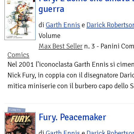
guerra
di
Garth Ennis
e
Darick Robertso
Volume
Max Best Seller
n. 3 - Panini Com
Comics
Nel 2001 l’iconoclasta Garth Ennis si cimen
Nick Fury, in coppia con il disegnatore Dari
mitica miniserie con il burbero capo dello S.H
FUMETTI
Fury. Peacemaker
di
Garth Ennis
e
Darick Robertso