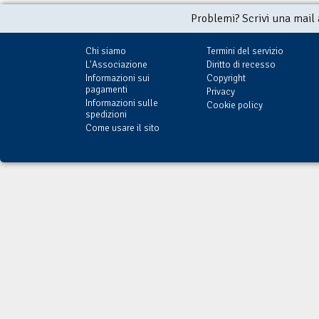
Problemi? Scrivi una mail
Chi siamo
Termini del servizio
L'Associazione
Diritto di recesso
Informazioni sui
Copyright
pagamenti
Privacy
Informazioni sulle
Cookie policy
spedizioni
Come usare il sito