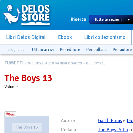
Ricerca
Libri Delos Digital
Ebook
Libri collezionismo
Sfoglia per
Ultimi arrivi
Per editore
Per collana
Per autore
FUMETTI
>
THE BOYS. ALBO PANINI COMICS
> THE BOYS 13
The Boys 13
Volume
Autore
Garth Ennis
e
Da
The Boys 13
Collana
The Boys. Albo
n.