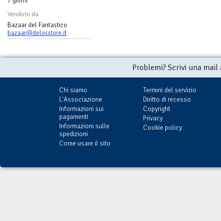
7 giorni
Venduto da
Bazaar del Fantastico
bazaar@delosstore.it
Problemi? Scrivi una mail
Chi siamo
Termini del servizio
L'Associazione
Diritto di recesso
Informazioni sui
Copyright
pagamenti
Privacy
Informazioni sulle
Cookie policy
spedizioni
Come usare il sito