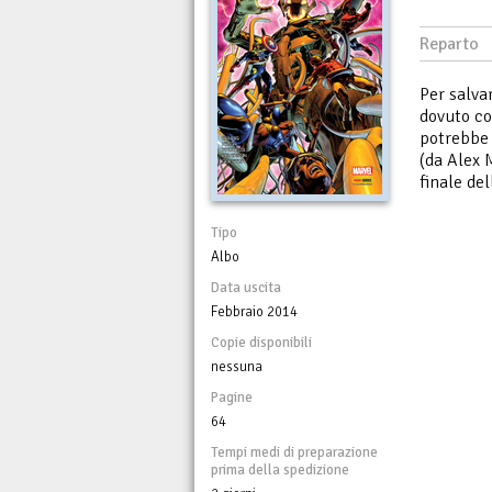
Reparto
Per salva
dovuto co
potrebbe 
(da Alex 
finale de
Tipo
Albo
Data uscita
Febbraio 2014
Copie disponibili
nessuna
Pagine
64
Tempi medi di preparazione
prima della spedizione