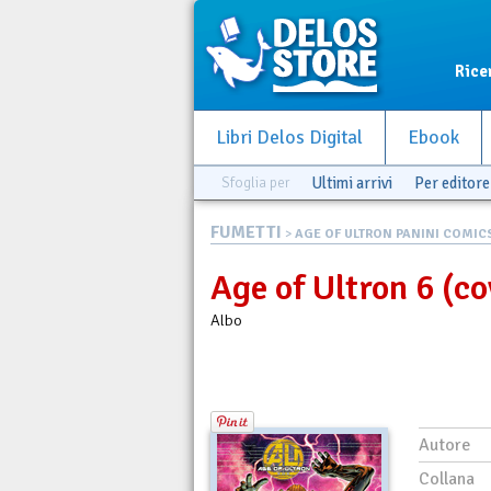
Rice
Libri Delos Digital
Ebook
Sfoglia per
Ultimi arrivi
Per editore
FUMETTI
>
AGE OF ULTRON PANINI COMIC
Age of Ultron 6 (co
Albo
Autore
Collana