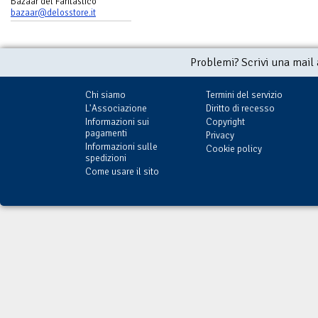
Bazaar del Fantastico
bazaar@delosstore.it
Problemi? Scrivi una mail
Chi siamo
Termini del servizio
L'Associazione
Diritto di recesso
Informazioni sui
Copyright
pagamenti
Privacy
Informazioni sulle
Cookie policy
spedizioni
Come usare il sito