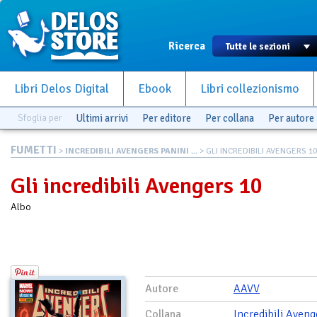
Ricerca
Libri Delos Digital
Ebook
Libri collezionismo
Sfoglia per
Ultimi arrivi
Per editore
Per collana
Per autore
FUMETTI
>
INCREDIBILI AVENGERS PANINI ...
> GLI INCREDIBILI AVENGERS 10
Gli incredibili Avengers 10
Albo
Autore
AAVV
Collana
Incredibili Aveng