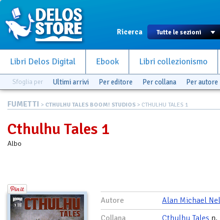
Ricerca
Libri Delos Digital
Ebook
Libri collezionismo
Sfoglia per
Ultimi arrivi
Per editore
Per collana
Per autore
FUMETTI
>
CTHULHU TALES BOOM! STUDIOS
> CTHULHU TALES 1
Cthulhu Tales 1
Albo
Autore
Alan Michael Ne
Collana
Cthulhu Tales
n.