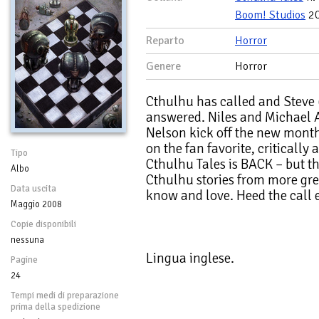
Boom! Studios
2
Reparto
Horror
Genere
Horror
Cthulhu has called and Steve
answered. Niles and Michael
Nelson kick off the new mont
on the fan favorite, critically
Tipo
Cthulhu Tales is BACK – but th
Albo
Cthulhu stories from more grea
Data uscita
know and love. Heed the call 
Maggio 2008
Copie disponibili
nessuna
Lingua inglese.
Pagine
24
Tempi medi di preparazione
prima della spedizione