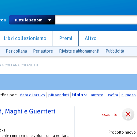
rca
Libri collezionismo
Premi
Altro
Per collana
Per autore
Riviste e abbonamenti
Pubblicità
S
> COLLANA COFANETTI
dina per:
data di arrivo
più venduti
titolo
autore
uscita
numero
i, Maghi e Guerrieri
Esaurito
ooks
Prodotto nuovo
ente i primi cinque volumi della collana