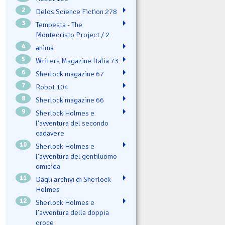
2
Delos Science Fiction 278
3
Tempesta - The
Montecristo Project / 2
4
ənima
5
Writers Magazine Italia 73
6
Sherlock magazine 67
7
Robot 104
8
Sherlock magazine 66
9
Sherlock Holmes e
l'avventura del secondo
cadavere
10
Sherlock Holmes e
l’avventura del gentiluomo
omicida
11
Dagli archivi di Sherlock
Holmes
12
Sherlock Holmes e
l’avventura della doppia
croce