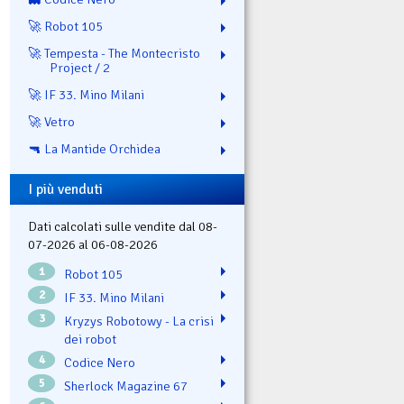
🚀 Robot 105
🚀 Tempesta - The Montecristo
Project / 2
🚀 IF 33. Mino Milani
🚀 Vetro
🔫 La Mantide Orchidea
I più venduti
Dati calcolati sulle vendite dal 08-
07-2026 al 06-08-2026
1
Robot 105
2
IF 33. Mino Milani
3
Kryzys Robotowy - La crisi
dei robot
4
Codice Nero
5
Sherlock Magazine 67