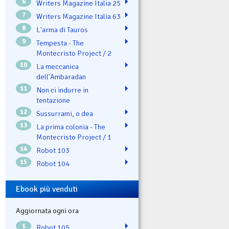
6
Writers Magazine Italia 25
7
Writers Magazine Italia 63
8
L'arma di Tauros
9
Tempesta - The
Montecristo Project / 2
10
La meccanica
dell'Ambaradan
11
Non ci indurre in
tentazione
12
Sussurrami, o dea
13
La prima colonia - The
Montecristo Project / 1
14
Robot 103
15
Robot 104
Ebook più venduti
Aggiornata ogni ora
1
Robot 105