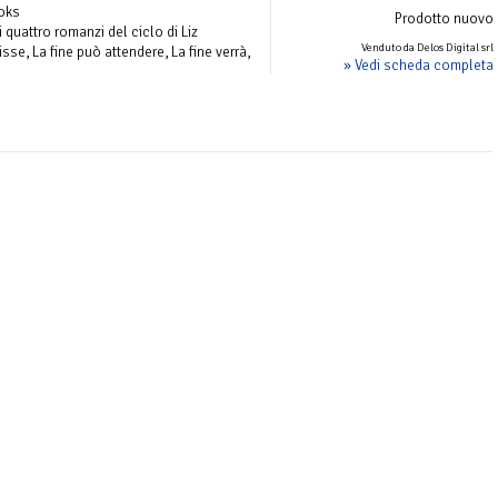
ooks
Prodotto nuovo
i quattro romanzi del ciclo di Liz
Venduto da Delos Digital srl
sse, La fine può attendere, La fine verrà,
» Vedi scheda completa