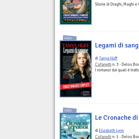
Storie di Draghi, Maghi e
LIBRI
Legami di san
di
Tanya Huff
Cofanetti
n. 3 - Delos B
I romanzi dai quali è tra
LIBRI
Le Cronache di
di
Elizabeth Lynn
Cofanetti
n. 1 - Delos B