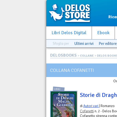
Rice
Libri Delos Digital
Ebook
Sfoglia per
Ultimi arrivi
Per editore
DELOSBOOKS
>
COLLANE
>
DELOS BOOK
COLLANA COFANETTI
Or
LIBRI
Storie di Dragh
di
Autori vari
| Romanzo
Cofanetti
n. 2 - Delos B
Cofanetto strenna conten