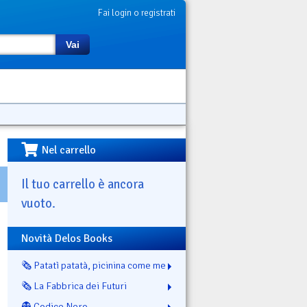
Fai login o registrati
Vai
Nel carrello
Il tuo carrello è ancora
vuoto.
Novità Delos Books
🗞️ Patatì patatà, picinina come me
🗞️ La Fabbrica dei Futuri
👻 Codice Nero