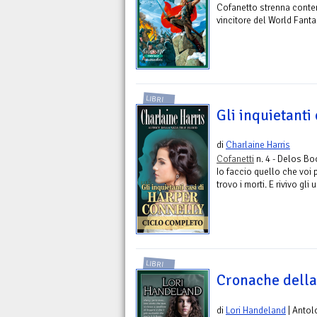
Cofanetto strenna contene
vincitore del World Fant
LIBRI
Gli inquietanti
di
Charlaine Harris
Cofanetti
n. 4 - Delos B
Io faccio quello che voi 
trovo i morti. E rivivo gli
LIBRI
Cronache della
di
Lori Handeland
| Antol