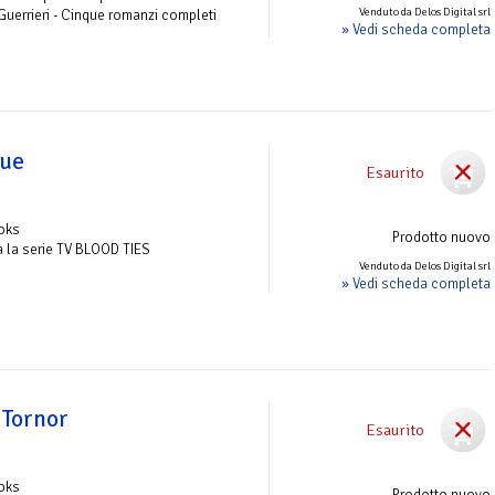
Venduto da Delos Digital srl
 Guerrieri - Cinque romanzi completi
» Vedi scheda completa
gue
Esaurito
ooks
Prodotto nuovo
tta la serie TV BLOOD TIES
Venduto da Delos Digital srl
» Vedi scheda completa
 Tornor
Esaurito
ooks
Prodotto nuovo