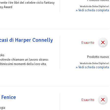
nte i tre libri del celebre ciclo fantasy
Venduto da Delos Digital srl
asy Award
» Vedi scheda completa
 casi di Harper Connelly
Esaurito
ooks
Prodotto nuovo
potreste chiamare un lavoro strano:
Venduto da Delos Digital srl
 ultimissimi momenti della loro vita.
» Vedi scheda completa
 Fenice
Esaurito
ogia