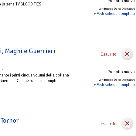
Prodotto nuovo
tta la serie TV BLOOD TIES
Venduto da Delos Digital srl
» Vedi scheda completa
i, Maghi e Guerrieri
Esaurito
ooks
Prodotto nuovo
ente i primi cinque volumi della collana
Venduto da Delos Digital srl
 Guerrieri - Cinque romanzi completi
» Vedi scheda completa
 Tornor
Esaurito