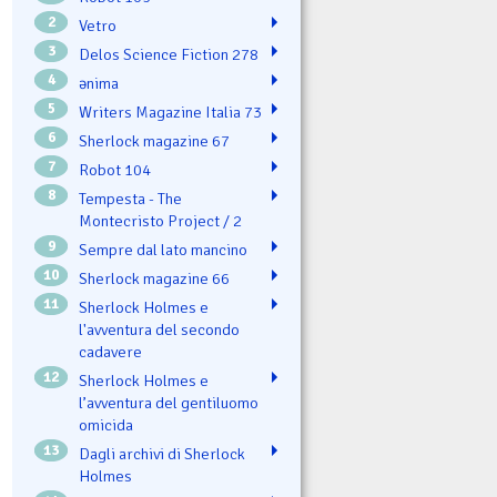
2
Vetro
3
Delos Science Fiction 278
4
ənima
5
Writers Magazine Italia 73
6
Sherlock magazine 67
7
Robot 104
8
Tempesta - The
Montecristo Project / 2
9
Sempre dal lato mancino
10
Sherlock magazine 66
11
Sherlock Holmes e
l'avventura del secondo
cadavere
12
Sherlock Holmes e
l’avventura del gentiluomo
omicida
13
Dagli archivi di Sherlock
Holmes