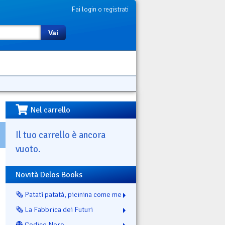
Fai login o registrati
Vai
Nel carrello
Il tuo carrello è ancora
vuoto.
Novità Delos Books
🗞️ Patatì patatà, picinina come me
🗞️ La Fabbrica dei Futuri
👻 Codice Nero