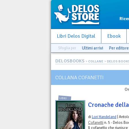
Rice
Libri Delos Digital
Ebook
Sfoglia per
Ultimi arrivi
Per editore
DELOSBOOKS
>
COLLANE
>
DELOS BOOK
COLLANA COFANETTI
Or
LIBRI
Cronache della
di
Lori Handeland
| Antol
Cofanetti
n. 5 - Delos B
Il cofanetto che riunisce 