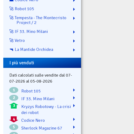
🚀 Robot 105
🚀 Tempesta - The Montecristo
Project / 2
🚀 IF 33. Mino Milani
🚀 Vetro
🔫 La Mantide Orchidea
I più venduti
Dati calcolati sulle vendite dal 07-
07-2026 al 05-08-2026
1
Robot 105
2
IF 33. Mino Milani
3
Kryzys Robotowy - La crisi
dei robot
4
Codice Nero
5
Sherlock Magazine 67