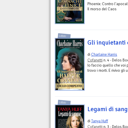
Phoenix: Contro l'apocali
Il morso del Caos
LIBRI
Gli inquietanti
di
Charlaine Harris
Cofanetti
n. 4 - Delos B
Io faccio quello che voi 
trovo i morti. E rivivo gli
LIBRI
Legami di san
di
Tanya Huff
Cofanetti
n. 3 - Delos B