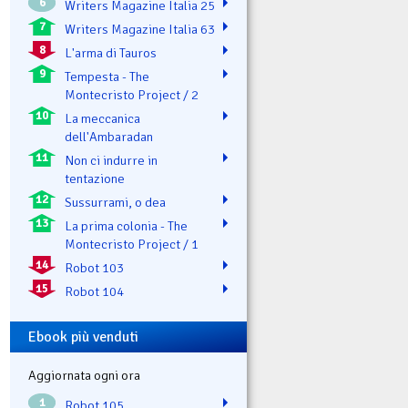
6
Writers Magazine Italia 25
7
Writers Magazine Italia 63
8
L'arma di Tauros
9
Tempesta - The
Montecristo Project / 2
10
La meccanica
dell'Ambaradan
11
Non ci indurre in
tentazione
12
Sussurrami, o dea
13
La prima colonia - The
Montecristo Project / 1
14
Robot 103
15
Robot 104
Ebook più venduti
Aggiornata ogni ora
1
Robot 105