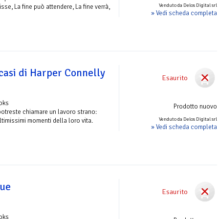
Venduto da Delos Digital srl
sse, La fine può attendere, La fine verrà,
» Vedi scheda completa
 casi di Harper Connelly
Esaurito
ooks
Prodotto nuovo
potreste chiamare un lavoro strano:
Venduto da Delos Digital srl
 ultimissimi momenti della loro vita.
» Vedi scheda completa
gue
Esaurito
ooks