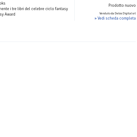
ooks
Prodotto nuovo
nte i tre libri del celebre ciclo fantasy
Venduto da Delos Digital srl
asy Award
» Vedi scheda completa