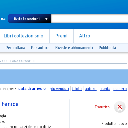
rca
Libri collezionismo
Premi
Altro
Per collana
Per autore
Riviste e abbonamenti
Pubblicità
S
> COLLANA COFANETTI
dina per:
data di arrivo
più venduti
titolo
autore
uscita
numero
 Fenice
Esaurito
ogia
ooks
Prodotto nuovo
i quattro romanzi del ciclo di Liz