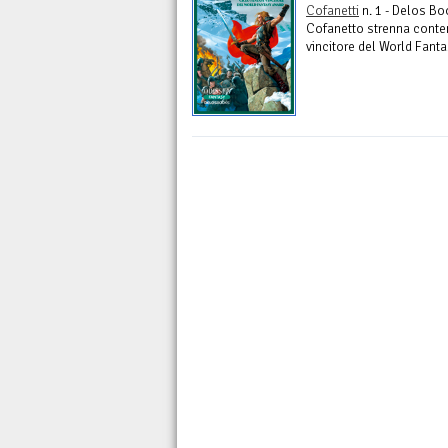
Cofanetti
n. 1 - Delos B
Cofanetto strenna contene
vincitore del World Fant