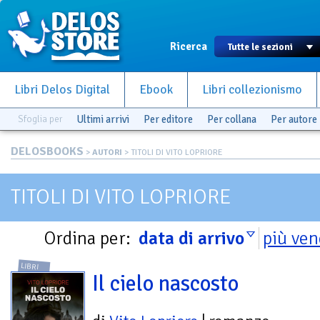
Ricerca
Libri Delos Digital
Ebook
Libri collezionismo
Sfoglia per
Ultimi arrivi
Per editore
Per collana
Per autore
DELOSBOOKS
>
AUTORI
> TITOLI DI VITO LOPRIORE
TITOLI DI VITO LOPRIORE
Ordina per:
data di arrivo
più ven
LIBRI
Il cielo nascosto