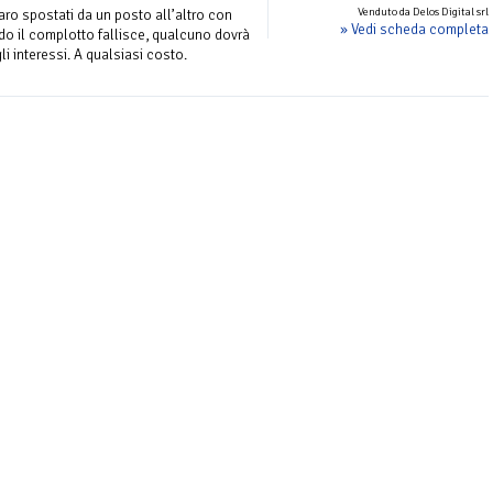
Venduto da Delos Digital srl
naro spostati da un posto all’altro con
» Vedi scheda completa
o il complotto fallisce, qualcuno dovrà
gli interessi. A qualsiasi costo.