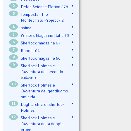
2
Delos Science Fiction 278
3
Tempesta - The
Montecristo Project / 2
4
ənima
5
Writers Magazine Italia 73
6
Sherlock magazine 67
7
Robot 104
8
Sherlock magazine 66
9
Sherlock Holmes e
l'avventura del secondo
cadavere
10
Sherlock Holmes e
l’avventura del gentiluomo
omicida
11
Dagli archivi di Sherlock
Holmes
12
Sherlock Holmes e
l’avventura della doppia
croce