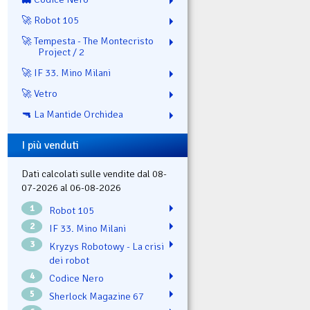
🚀 Robot 105
🚀 Tempesta - The Montecristo
Project / 2
🚀 IF 33. Mino Milani
🚀 Vetro
🔫 La Mantide Orchidea
I più venduti
Dati calcolati sulle vendite dal 08-
07-2026 al 06-08-2026
1
Robot 105
2
IF 33. Mino Milani
3
Kryzys Robotowy - La crisi
dei robot
4
Codice Nero
5
Sherlock Magazine 67