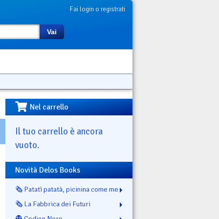
Fai login o registrati
Vai
Nel carrello
Il tuo carrello è ancora
vuoto.
Novità Delos Books
🗞️ Patatì patatà, picinina come me
🗞️ La Fabbrica dei Futuri
👻 Codice Nero