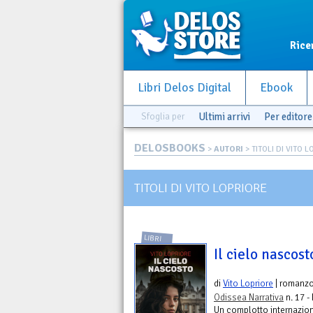
Rice
Libri Delos Digital
Ebook
Sfoglia per
Ultimi arrivi
Per editore
DELOSBOOKS
>
AUTORI
> TITOLI DI VITO 
TITOLI DI VITO LOPRIORE
LIBRI
Il cielo nascost
di
Vito Lopriore
| romanz
Odissea Narrativa
n. 17 -
Un complotto internazion