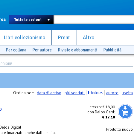
rca
Libri collezionismo
Premi
Altro
Per collana
Per autore
Riviste e abbonamenti
Pubblicità
LOPRIORE
Ordina per:
data di arrivo
più venduti
titolo
autore
uscita
prezzo:
€ 18,00
o
con Delos Card:
€
17,10
o
 Delos Digital
Prodotto nuovo
ale finanziato anche dalla mafia.