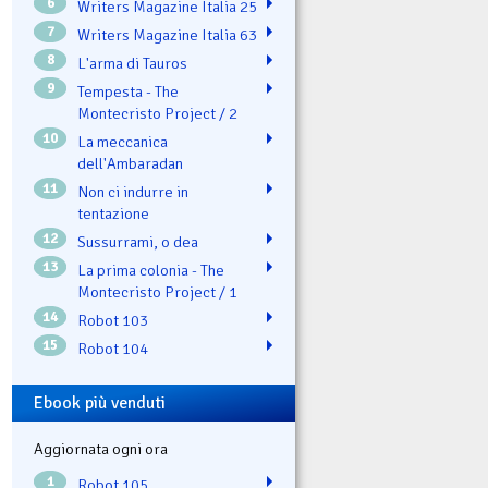
6
Writers Magazine Italia 25
7
Writers Magazine Italia 63
8
L'arma di Tauros
9
Tempesta - The
Montecristo Project / 2
10
La meccanica
dell'Ambaradan
11
Non ci indurre in
tentazione
12
Sussurrami, o dea
13
La prima colonia - The
Montecristo Project / 1
14
Robot 103
15
Robot 104
Ebook più venduti
Aggiornata ogni ora
1
Robot 105